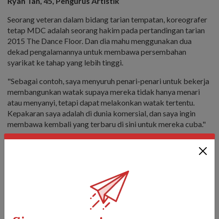
Ryan Tan, 45, Pengurus Artistik
Seorang veteran dalam bidang tarian tempatan, koreografer
tetap MDC adalah seorang hakim pada pertandingan tarian
2015 The Dance Floor. Dan dia mahu menggunakan dua
dekad pengalamannya untuk membawa persembahan
syarikat ke tahap yang lebih tinggi.
"Sebagai contoh, saya menyuruh penari-penari untuk bekerja
membangunkan watak supaya mereka tidak hanya menari
atau menyanyi, tetapi dapat melakonkan watak tertentu.
Kepakaran saya adalah di dunia komersial, dan saya ingin
membawa kembali yang terbaru di sini untuk mereka cuba."
Baru-baru ini di Majlis Makan Malam Gala Mesyuarat
Menteri-Menteri Pertahanan ASEAN (ADMM) pada bulan
Oktober, Ryan mengkoreografi persembahan
(mindef.sg/admmdh) dengan artis MDC, penari kanak-kanak,
dan seorang "artis" khas - skrin interaktif yang bertindak
balas terhadap pergerakan yang berbeza yang dibuat oleh
penari!