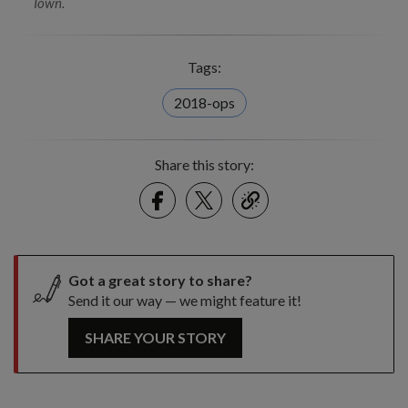
Town.
Tags:
2018-ops
Share this story:
Facebook
Twitter
link
Got a great story to share?
Send it our way — we might feature it!
SHARE YOUR STORY