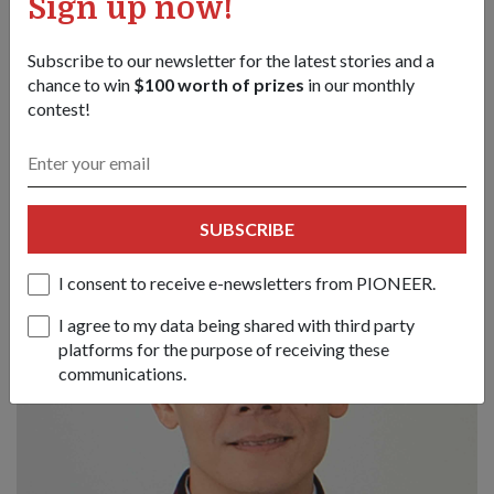
Sign up now!
"Ia bukan hanya pertunjukan tarian, tetapi cerita yang
membawa tiga bahagian. Ia sangat seronok untuk
Subscribe to our newsletter for the latest stories and a
mengkoreografi persembahan ini kerana apabila anda
chance to win
$100 worth of prizes
in our monthly
memahami bagaimana skrin berfungsi, anda boleh
contest!
merekabentuk pergerakan (untuk melengkapkan kesan pada
skrin)."
SUBSCRIBE
I consent to receive e-newsletters from PIONEER.
I agree to my data being shared with third party
platforms for the purpose of receiving these
communications.