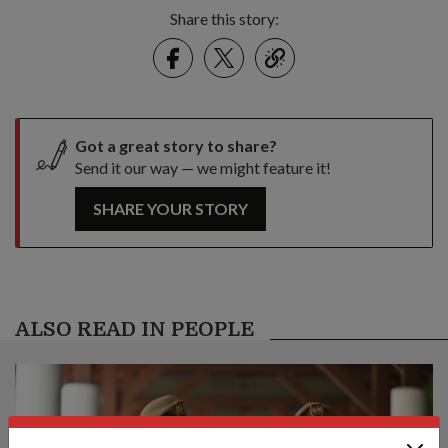
Share this story:
Facebook
Twitter
link
Got a great story to share?
Send it our way — we might feature it!
SHARE YOUR STORY
ALSO READ IN PEOPLE