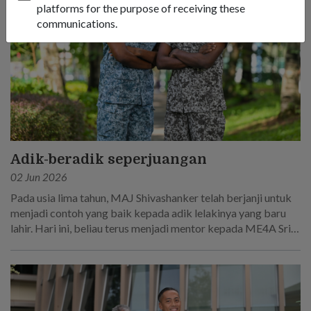
platforms for the purpose of receiving these
communications.
Adik-beradik seperjuangan
02 Jun 2026
Pada usia lima tahun, MAJ Shivashanker telah berjanji untuk
menjadi contoh yang baik kepada adik lelakinya yang baru
lahir. Hari ini, beliau terus menjadi mentor kepada ME4A Sri
Sakthi R, yang mengikut jejak langkahnya untuk menjadi
seorang askar.