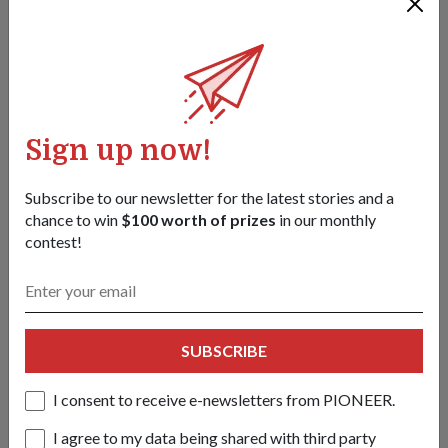
Sign up now!
Subscribe to our newsletter for the latest stories and a
Adik-beradik pengawal membawa
chance to win
$100 worth of prizes
in our monthly
contest!
15 Jun 26
Kembar 2LT Shane dan 2LT Shaun Yap meneruskan tradisi
keluarga yang membanggakan apabila mereka ditauliahkan
sebagai pegawai Pengawal – satu kerjaya yang didedikasikan
oleh bapa mereka!
SUBSCRIBE
I consent to receive e-newsletters from PIONEER.
I agree to my data being shared with third party