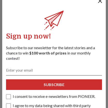
Sign up now!
Subscribe to our newsletter for the latest stories and a
Adik-beradik pengawal membawa
chance to win
$100 worth of prizes
in our monthly
contest!
15 Jun 26
Kembar 2LT Shane dan 2LT Shaun Yap meneruskan tradisi
keluarga yang membanggakan apabila mereka ditauliahkan
sebagai pegawai Pengawal – satu kerjaya yang didedikasikan
oleh bapa mereka!
SUBSCRIBE
I consent to receive e-newsletters from PIONEER.
I agree to my data being shared with third party