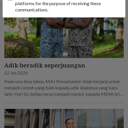
platforms for the purpose of receiving these
communications.
Adik-beradik seperjuangan
02 Jun 2026
Pada usia lima tahun, MAJ Shivashanker telah berjanji untuk
menjadi contoh yang baik kepada adik lelakinya yang baru
lahir. Hari ini, beliau terus menjadi mentor kepada ME4A Sri
Sakthi R, yang mengikut jejak langkahnya untuk menjadi
seorang askar.