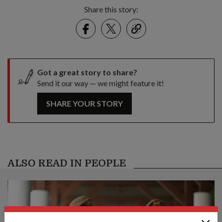
Share this story:
Facebook
Twitter
link
Got a great story to share?
Send it our way — we might feature it!
SHARE YOUR STORY
ALSO READ IN PEOPLE