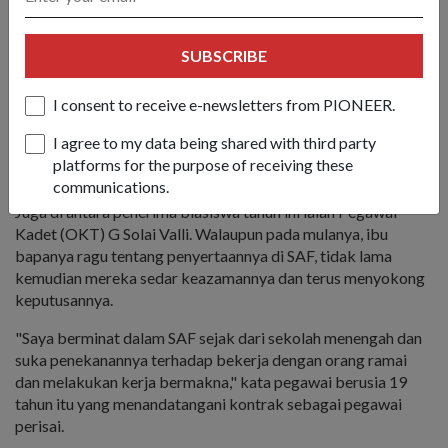
SUBSCRIBE
Dr Ng menyampaikan anugerah Biasiswa SAF kepada OCT
Solai, salah seorang daripada enam penerima Biasiswa SAF
tahun ini.
I consent to receive e-newsletters from PIONEER.
I agree to my data being shared with third party
platforms for the purpose of receiving these
Menuntut perkara yang baik
communications.
Juga di antara penerima biasiswa tahun ini ialah Pegawai
Kadet (OKT) G Solai Valli. Walaupun pada mulanya, ibu
bapanya ragu tentang penyertaannya di SAF, tidak lama
kemudian mereka sedar keazamannya dan terus menyokong
keputusannya.
"Saya berminat dalam SAF sejak dari sekolah menengah dan
suka penekanannya terhadap bekerja dengan orang ramai
dan melakukan kerja bermakna," kata pegawai berusia 19
tahun itu yang menandatangani kontrak sebagai pegawai
perisai.