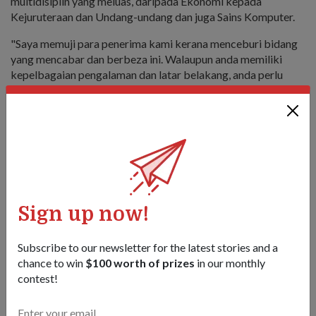
multidisiplin yang meluas, daripada Ekonomi kepada
Kejuruteraan dan Undang-undang dan juga Sains Komputer.
"Saya memuji para penerima kami kerana menceburi bidang
yang mencabar dan berbeza ini. Walaupun anda memiliki
kepelbagaian pengalaman dan latar belakang, anda perlu
berazam secara kolektif untuk memajukan MINDEF
(Kementerian Pertahanan), SAF, DSTA (Agensi Sains dan
Teknologi Pertahanan) dan DSO (Makmal Kebangsaan DSO)
dengan sedaya upaya anda" katanya.
Sign up now!
Subscribe to our newsletter for the latest stories and a
chance to win
$100 worth of prizes
in our monthly
contest!