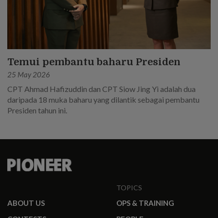
Temui pembantu baharu Presiden
25 May 2026
CPT Ahmad Hafizuddin dan CPT Siow Jing Yi adalah dua
daripada 18 muka baharu yang dilantik sebagai pembantu
Presiden tahun ini.
TOPICS
ABOUT US
OPS & TRAINING