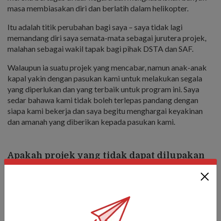
masa membiasakan diri dan berlatih dalam helikopter.
Itu adalah titik perubahan bagi saya – saya tidak lagi
memandang diri saya semata-mata sebagai jurutera projek,
malahan sebagai wakil tapak bagi pihak DSTA dan SAF.
Walaupun ia suatu projek yang mencabar, namun anak-anak
kapal yakin dengan pasukan kami untuk melakukan segala
yang diperlukan dan yang terbaik untuk program ini. Saya
sedar bahawa kami tidak boleh terlepas pandang dengan
siapa kami bekerja dan saya begitu menghargai keyakinan
dan amanah yang diberikan kepada pasukan kami.
Apakah projek yang tidak dapat dilupakan
yang pernah diusahakan?
Pada 2019, saya membantu memberi konsep bagi
BrainHack, suatu kem remaja AI dan keselamatan siber. Ini
merupakan acara tahunan untuk para penuntut menimba
pengalaman langsung dalam teknologi digital, dalam bidang