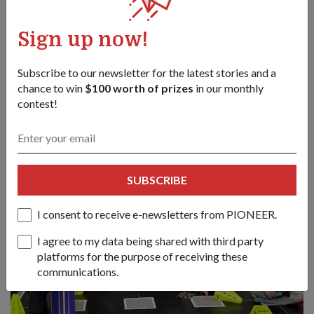
AI, keselamatan siber, pembangunan aplikasi dan juga
teknologi angkasa.
Sign up now!
Ia adalah pengalaman yang terbaharu lagi bermakna bagi
saya kerana buat pertama kalinya, "pelanggan" saya adalah
Subscribe to our newsletter for the latest stories and a
penuntut. Ia memperkukuh peranan kritikal yang seharusnya
chance to win
$100 worth of prizes
in our monthly
disandang oleh agensi teknologi seperti DSTA dalam
contest!
memupuk minat dalam aplikasi STEM dan pertahanan di
kalangan belia kita.
SUBSCRIBE
I consent to receive e-newsletters from PIONEER.
I agree to my data being shared with third party
platforms for the purpose of receiving these
communications.