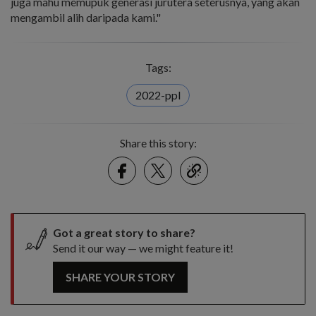
juga mahu memupuk generasi jurutera seterusnya, yang akan
mengambil alih daripada kami."
Tags:
2022-ppl
Share this story:
Facebook
Twitter
link
Got a great story to share?
Send it our way — we might feature it!
SHARE YOUR STORY