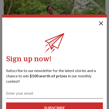
Sign up now!
Subscribe to our newsletter for the latest stories and a
ME4 Ng gembira kerana anak-anaknya memahami apabila dia
chance to win
$100 worth of prizes
in our monthly
dan suaminya dikehendaki belayar untuk pengerahan.
contest!
Keghairahan untuk menimba ilmu
ME4 Ng adalah seorang yang percaya dengan pembelajaran
SUBSCRIBE