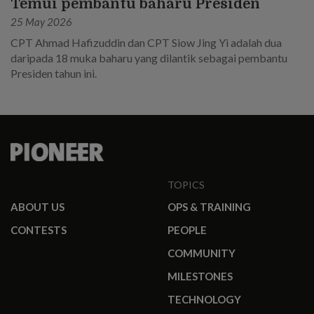
Temui pembantu baharu Presiden
25 May 2026
CPT Ahmad Hafizuddin dan CPT Siow Jing Yi adalah dua
daripada 18 muka baharu yang dilantik sebagai pembantu
Presiden tahun ini.
TOPICS
ABOUT US
OPS & TRAINING
CONTESTS
PEOPLE
COMMUNITY
MILESTONES
TECHNOLOGY