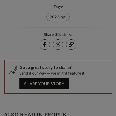
Tags:
2023-ppl
Share this story:
Facebook
Twitter
link
Got a great story to share?
Send it our way — we might feature it!
SHARE YOUR STORY
ALSO READ IN PEOPLE