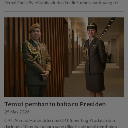
Temui Encik Syed Mahazir dan Encik Surindranath, yang telah
berkhidmat selama 45 tahun secara keseluruhan dalam
Tentera Darat Singapura.
Temui pembantu baharu Presiden
25 May 2026
CPT Ahmad Hafizuddin dan CPT Siow Jing Yi adalah dua
daripada 18 muka baharu yang dilantik sebagai pembantu