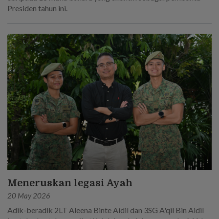
Presiden tahun ini.
Meneruskan legasi Ayah
20 May 2026
Adik-beradik 2LT Aleena Binte Aidil dan 3SG A'qil Bin Aidil