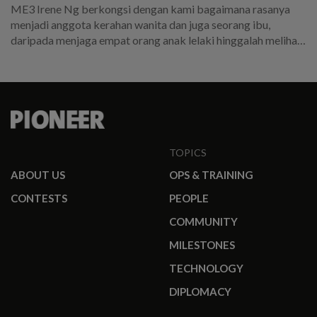
ME3 Irene Ng berkongsi dengan kami bagaimana rasanya
menjadi anggota kerahan wanita dan juga seorang ibu,
daripada menjaga empat orang anak lelaki hinggalah melihat
anak sulungnya, 3SG Zechariah Lim, memakai uniform itu.
TOPICS
ABOUT US
OPS & TRAINING
CONTESTS
PEOPLE
COMMUNITY
MILESTONES
TECHNOLOGY
DIPLOMACY