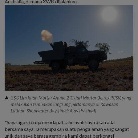
Australia, di mana XWB dijalankan.
3SG Lim ialah Mortar Ammo 2IC dari Mortar Belrex PCSV, yang
melakukan tembakan langsung pertamanya di Kawasan
Latihan Shoalwater Bay. [Imej: Ajay Prashad]
"Saya agak teruja mendapat tahu ayah saya akan ada
bersama saya. Ia merupakan suatu pengalaman yang sangat
unik dan saya berasa gembira kami dapat berkongsi