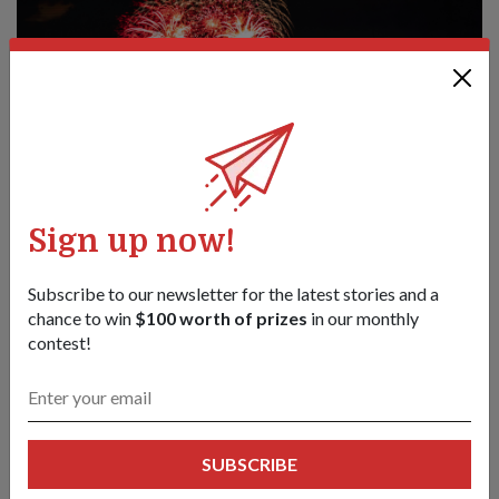
Sign up now!
Tempat yang biasa, suasana segar
Subscribe to our newsletter for the latest stories and a
untuk sambutan NDP 2026
chance to win
$100 worth of prizes
in our monthly
contest!
21 May 26
Perbarisan Hari Kebangsaan (NDP) tahun ini kembali ke
Stadium Nasional dengan pertunjukan cahaya dron dalaman
yang pertama seumpamanya dan pelbagai aktiviti di sekitar
kawasan Kallang.
SUBSCRIBE