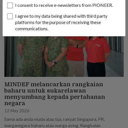
I consent to receive e-newsletters from PIONEER.
I agree to my data being shared with third party
platforms for the purpose of receiving these
communications.
MINDEF melancarkan rangkaian
baharu untuk sukarelawan
menyumbang kepada pertahanan
negara
12 May 2026
Sama ada anda muda atau tua, rakyat Singapura, PR,
warganegara baharu atau warga asing, Rangkaian