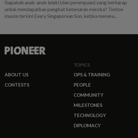
Siapakah anak-anak lelaki (dan perempuan) yang berharap
untuk mendapatkan pangkat kebesaran mereka? Tonton
musim terkini Every Singaporean Son, ketika mereka
memasuki Sekolah Kadet Pakar dalam perjalanan mereka
untuk menjadi pemimpin dalam SAF.
TOPICS
ABOUT US
OPS & TRAINING
CONTESTS
PEOPLE
COMMUNITY
MILESTONES
TECHNOLOGY
DIPLOMACY