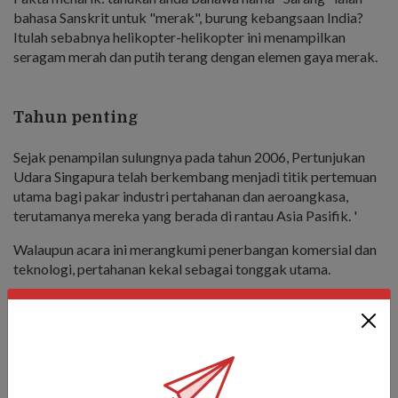
bahasa Sanskrit untuk "merak", burung kebangsaan India?
Itulah sebabnya helikopter-helikopter ini menampilkan
seragam merah dan putih terang dengan elemen gaya merak.
Tahun penting
Sejak penampilan sulungnya pada tahun 2006, Pertunjukan
Udara Singapura telah berkembang menjadi titik pertemuan
utama bagi pakar industri pertahanan dan aeroangkasa,
terutamanya mereka yang berada di rantau Asia Pasifik. '
Walaupun acara ini merangkumi penerbangan komersial dan
teknologi, pertahanan kekal sebagai tonggak utama.