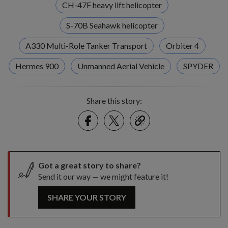
CH-47F heavy lift helicopter
S-70B Seahawk helicopter
A330 Multi-Role Tanker Transport
Orbiter 4
Hermes 900
Unmanned Aerial Vehicle
SPYDER
Share this story:
Facebook
Twitter
link
Got a great story to share?
Send it our way — we might feature it!
SHARE YOUR STORY