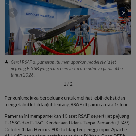
Gerai RSAF di pameran itu memaparkan model skala jet
pejuang F-35B yang akan menyertai armadanya pada akhir
tahun 2026.
1
/
2
Pengunjung juga berpeluang untuk melihat lebih dekat dan
mengetahui lebih lanjut tentang RSAF di pameran statik luar.
Pameran ini mempamerkan 10 aset RSAF, seperti jet pejuang
F-15SG dan F-16C, Kenderaan Udara Tanpa Pemandu (UAV)
Orbiter 4 dan Hermes 900, helikopter penggempur Apache
AH-64D dan sistem pertahanan udara PYthon-5 dan DERby