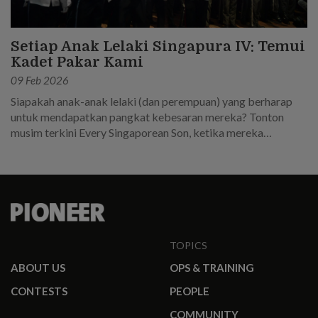
Setiap Anak Lelaki Singapura IV: Temui
Kadet Pakar Kami
09 Feb 2026
Siapakah anak-anak lelaki (dan perempuan) yang berharap
untuk mendapatkan pangkat kebesaran mereka? Tonton
musim terkini Every Singaporean Son, ketika mereka
memasuki Sekolah Kadet Pakar dalam perjalanan mereka
untuk menjadi pemimpin dalam SAF.
TOPICS
ABOUT US
OPS & TRAINING
CONTESTS
PEOPLE
COMMUNITY