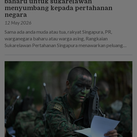
baharu untuk sukarelawan
menyumbang kepada pertahanan
negara
12 May 2026
Sama ada anda muda atau tua, rakyat Singapura, PR,
warganegara baharu atau warga asing, Rangkaian
Sukarelawan Pertahanan Singapura menawarkan peluang
baharu dan lebih luas untuk mengambil bahagian dalam
pertahanan negara.