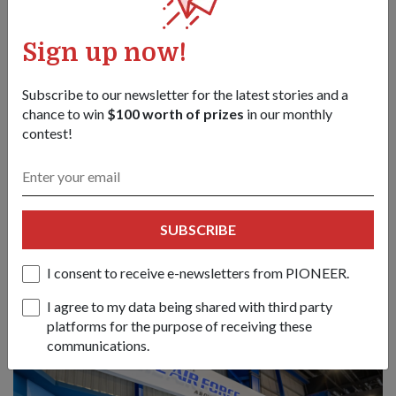
Sign up now!
Subscribe to our newsletter for the latest stories and a
chance to win
$100 worth of prizes
in our monthly
contest!
ST Engineering – yang kembali sebagai pempamer terbesar –
mempamerkan keupayaan terkininya merentasi domain
penerbangan, pertahanan, keselamatan dan sekuriti awam
SUBSCRIBE
serta bandar pintar.
1
/
2
I consent to receive e-newsletters from PIONEER.
I agree to my data being shared with third party
platforms for the purpose of receiving these
communications.