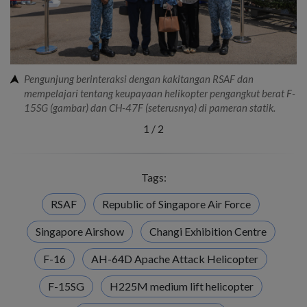
Pengunjung berinteraksi dengan kakitangan RSAF dan
mempelajari tentang keupayaan helikopter pengangkut berat F-
15SG (gambar) dan CH-47F (seterusnya) di pameran statik.
1
/
2
Tags:
RSAF
Republic of Singapore Air Force
Singapore Airshow
Changi Exhibition Centre
F-16
AH-64D Apache Attack Helicopter
F-15SG
H225M medium lift helicopter