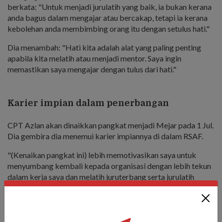
berkata: "Untuk menjadi jurulatih yang baik, ia bukan kerana
anda bagus dalam mengajar atau bercakap, tetapi ia kerana
kebolehan anda membimbing orang itu dengan setulus hati."
Dia menambah: "Hati kita adalah alat yang paling penting
apabila kita melatih atau menjadi mentor. Saya ingin
memastikan saya mengajar dengan tulus dari hati."
Karier impian dalam penerbangan
CPT Azlan akan dinaikkan pangkat menjadi Mejar pada 1 Jul.
Dia gembira dia menemui karier impiannya di dalam RSAF.
"(Kenaikan pangkat ini) lebih memotivasikan saya untuk
menyumbang kembali kepada organisasi dengan lebih tekun
dalam kerja saya dan melatih juruterbang serta jurulatih
sekali," dia berkata.