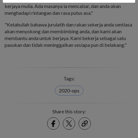
kerjaya mulia. Ada masanya ia mencabar, dan anda akan
menghadapi rintangan dan rasa putus asa."
"Ketahuilah bahawa jurulatih dan rakan sekerja anda sentiasa
akan menyokong dan membimbing anda, dan kami akan
membantu anda untuk berjaya. Kami bekerja sebagai satu
pasukan dan tidak meninggalkan sesiapa pun di belakang."
Tags:
2020-ops
Share this story:
Facebook
Twitter
link