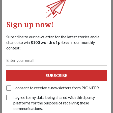
Sign up now!
Subscribe to our newsletter for the latest stories and a
chance to win
$100 worth of prizes
in our monthly
contest!
Anak-anak lelaki CPT Azlan diinspirasikan oleh bapa mereka,
dan sentiasa teringatkan bapa mereka apabila melihat pesawat
udara terbang lalu.
SUBSCRIBE
Bapa kepada dua anak lelaki, berusia tiga dan empat, berkata
dengan bangga bahawa anak-anaknya diinspirasikan untuk
I consent to receive e-newsletters from PIONEER.
mengikuti jejaknya, dan sentiasa teruja teringatkannya
I agree to my data being shared with third party
apabila melihat pesawat udara terbang lalu.
platforms for the purpose of receiving these
Dia mahu menggalakkan juruterbang yang bercita-cita
communications.
tinggi. "Menjadi juruterbang angkatan tentera merupakan