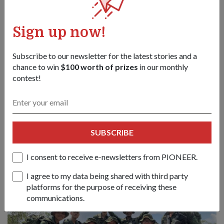
Sign up now!
Subscribe to our newsletter for the latest stories and a
chance to win
$100 worth of prizes
in our monthly
contest!
SUBSCRIBE
Pegawai baharu melontarkan topi mereka untuk menandakan
kejayaan menamatkan pengajian daripada Sekolah Pegawai
Kadet (OCS) pada 10 September.
I consent to receive e-newsletters from PIONEER.
I agree to my data being shared with third party
platforms for the purpose of receiving these
communications.