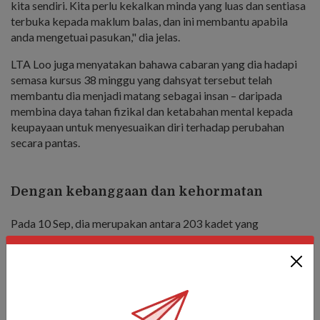
kita sendiri. Kita perlu kekalkan minda yang luas dan sentiasa
terbuka kepada maklum balas, dan ini membantu apabila
anda mengetuai pasukan," dia jelas.
LTA Loo juga menyatakan bahawa cabaran yang dia hadapi
semasa kursus 38 minggu yang dahsyat tersebut telah
membantu dia menjadi matang sebagai insan – daripada
membina daya tahan fizikal dan ketabahan mental kepada
keupayaan untuk menyesuaikan diri terhadap perubahan
secara pantas.
Dengan kebanggaan dan kehormatan
Pada 10 Sep, dia merupakan antara 203 kadet yang
ditauliahkan sebagai pegawai pada hari itu. Dalam kalangan
para graduan, 135 adalah daripada Tentera Singapura, 4
daripada Angkatan Laut Republik Singapura dan 67 daripada
Angkatan Udara Republik Singapura.