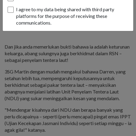
Bermula muda: 3SG Martin ketika muda (kanan) memancing
I agree to my data being shared with third party
bersama abang sulungnya Darren. Darren, yang setahun lebih
platforms for the purpose of receiving these
tua, berkhidmat NSnya dalam NDU.
communications.
1
/
2
Dan jika anda memerlukan bukti bahawa ia adalah keturunan
keluarga, abang sulungnya juga berkhidmat dalam RSN –
sebagai penyelam tentera laut!
3SG Martin dengan mudah mengakui bahawa Darren, yang
setahun lebih tua, mempengaruhi keputusannya untuk
berkhidmat sebagai pakar tentera laut – menyaksikan
abangnya menjalani latihan Unit Penyelam Tentera Laut
(NDU) yang sukar meninggalkan kesan yang mendalam.
"Mendengar kisahnya dari NDU dan berapa banyak yang
perlu dicapainya – seperti (perlu mencapai) pingat emas IPPT
(Ujian Kecekapan Jasmani Individu) seperti setiap minggu – ia
agak gila!" katanya.