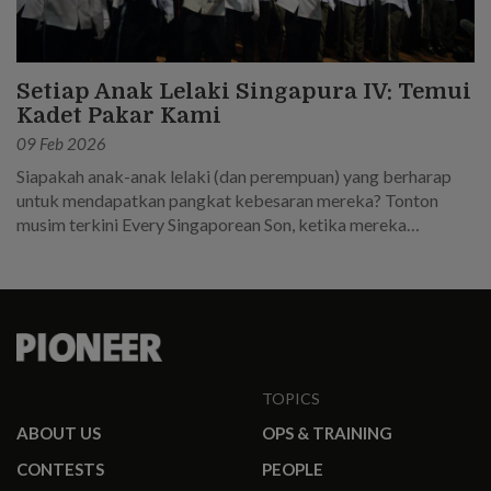
Setiap Anak Lelaki Singapura IV: Temui
Kadet Pakar Kami
09 Feb 2026
Siapakah anak-anak lelaki (dan perempuan) yang berharap
untuk mendapatkan pangkat kebesaran mereka? Tonton
musim terkini Every Singaporean Son, ketika mereka
memasuki Sekolah Kadet Pakar dalam perjalanan mereka
untuk menjadi pemimpin dalam SAF.
TOPICS
ABOUT US
OPS & TRAINING
CONTESTS
PEOPLE