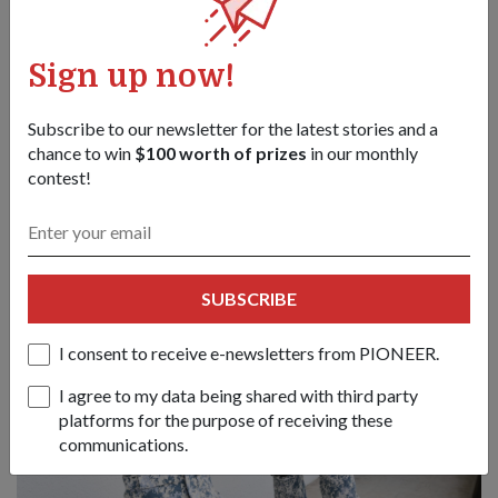
Sign up now!
Subscribe to our newsletter for the latest stories and a
Abby merakam ayahnya (paling kiri) yang sedang beraksi
dengan demonstrasi pemeriksaan badan ke atas orang yang
chance to win
$100 worth of prizes
in our monthly
mencurigakan.
contest!
SUBSCRIBE
I consent to receive e-newsletters from PIONEER.
I agree to my data being shared with third party
platforms for the purpose of receiving these
communications.