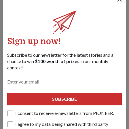
Shew 中校（右）感谢妻子 Ruhi Harmeet Kaur Shew（左）一
直以来的支持，并照顾他们的儿子 Simba Nehaan Shew，孩
Sign up now!
子今年 6 月满 21 个月。
Subscribe to our newsletter for the latest stories and a
chance to win
$100 worth of prizes
in our monthly
contest!
SUBSCRIBE
I consent to receive e-newsletters from PIONEER.
I agree to my data being shared with third party