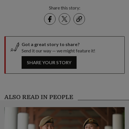
Share this story:
Facebook
Twitter
link
Got a great story to share?
Send it our way — we might feature it!
SHARE YOUR STORY
ALSO READ IN PEOPLE