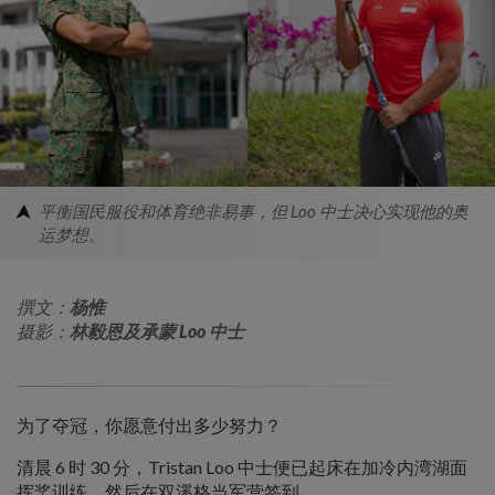
平衡国民服役和体育绝非易事，但 Loo 中士决心实现他的奥
运梦想。
撰文：
杨惟
摄影：
林毅恩及承蒙 Loo 中士
为了夺冠，你愿意付出多少努力？
清晨 6 时 30 分，Tristan Loo 中士便已起床在加冷内湾湖面
挥桨训练，然后在双溪格当军营签到。