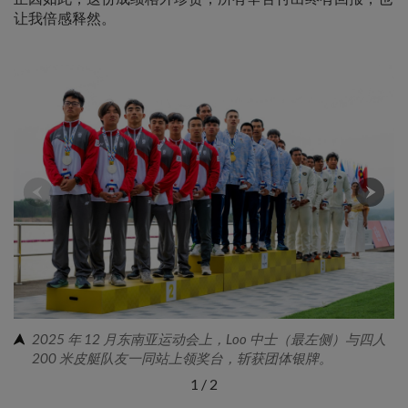
让我倍感释然。
2025 年 12 月东南亚运动会上，Loo 中士（最左侧）与四人
200 米皮艇队友一同站上领奖台，斩获团体银牌。
1
/
2