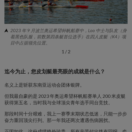
2023 年 9 月波兰奥运希望杯帆船赛中，Loo 中士与队友（身
着黑色队服，前数第四条艇首位选手）在四人皮艇（K4）项
目中占据领先位置。
1
/
2
迄今为止，您皮划艇最亮眼的成就是什么？
名义上是斩获东南亚运动会团体银牌。
但我最自豪的是 2023 年奥运希望杯帆船赛单人 200 米皮艇
获得第五名，当时我与全球顶尖青年选手同台竞技。
那段时间十分艰难，我上一赛季末期状态低迷，只能一步步
奋力重回顶尖行列。那一年我还两次遭遇伤病困扰。
正因如此，这份成绩格外珍贵，所有辛苦付出终有回报，也