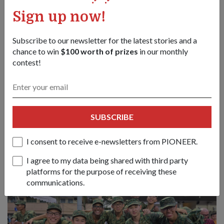
营接受基本训练或值勤重合。因此，我在最终选拔前一个月
左右才获得参加东南亚运动会资格。
Sign up now!
我的国民服役义务优先，所以我通常准备在早上早些时候和
Subscribe to our newsletter for the latest stories and a
晚上晚些时候进行体育训练，或者在需要时参加补训课
chance to win
$100 worth of prizes
in our monthly
程。
contest!
总体而言，我所在的单位十分支持我的体育训练与各类赛事
参赛。条件允许时，我的指挥官们都会批准我回营签到前先
行参加晨间水上训练。
他们还定期与我联系，了解我的近况，提供鼓励，并尽其所
SUBSCRIBE
能支持我的体育训练计划。
I consent to receive e-newsletters from PIONEER.
I agree to my data being shared with third party
platforms for the purpose of receiving these
communications.