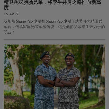
精卫兵双胞胎兄弟，将孪生并肩之路推向新高
度
15 Jun 26
双胞胎 Shane Yap 少尉和 Shaun Yap 少尉正式委任为精卫兵
军官，传承家庭光荣军旅传统，这是他们父亲毕生致力于的
职业！