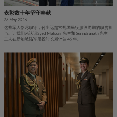
表彰数十年坚守奉献
26 May 2026
这些军人恪尽职守，付出远超常规国民役服役周期的职责担
当。让我们来认识Syed Mahazir 先生和 Surindranath 先生，
二人在新加坡陆军服役时长累计达 45 年。