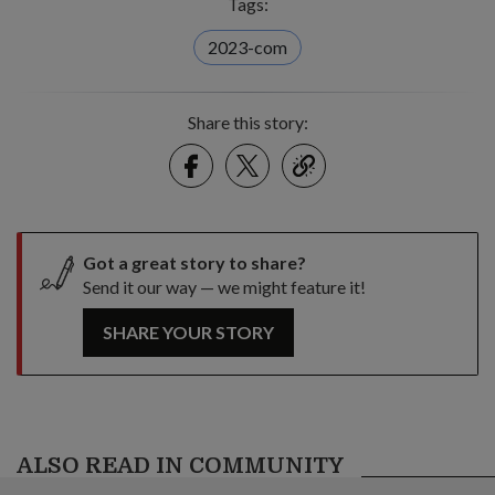
Tags:
2023-com
Share this story:
Facebook
Twitter
link
Got a great story to share?
Send it our way — we might feature it!
SHARE YOUR STORY
ALSO READ IN COMMUNITY