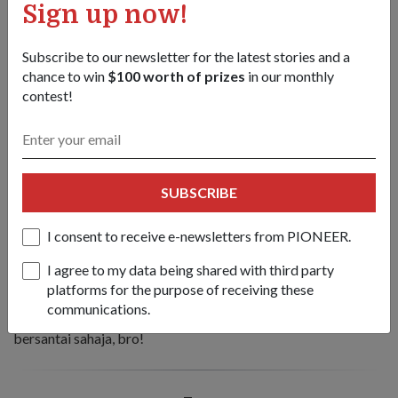
Sign up now!
Subscribe to our newsletter for the latest stories and a
chance to win
$100 worth of prizes
in our monthly
contest!
1-UP-B-caption
SUBSCRIBE
"Siao On Soldier"
I consent to receive e-newsletters from PIONEER.
Lelaki ini masih cergas dan gung-ho walaupun selepas ORD.
Dia selalu ada sediakan slogan motivasi dan merupakan
I agree to my data being shared with third party
orang pertama yang menyelesaikan setiap tugasan, machiam
platforms for the purpose of receiving these
(serupa) seperti bintang filem aksi. Anda menghormati
communications.
keghairahannya, tetapi adakalanya anda hanya mahu
bersantai sahaja, bro!