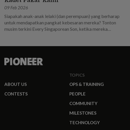
Kadet Pakar Kami
09 Feb 2026
Siapakah anak-anak lelaki (dan perempuan) yang berharap
untuk mendapatkan pangkat kebesaran mereka? Tonton
musim terkini Every Singaporean Son, ketika mereka
memasuki Sekolah Kadet Pakar dalam perjalanan mereka
untuk menjadi pemimpin dalam SAF.
TOPICS
ABOUT US
OPS & TRAINING
CONTESTS
PEOPLE
COMMUNITY
MILESTONES
TECHNOLOGY