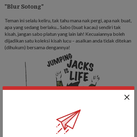
"Blur Sotong"
Teman ini selalu keliru, tak tahu mana nak pergi, apa nak buat,
apa yang sedang berlaku... Sabo (buat kacau) sendiri tak
kisah, jangan sabo platun yang lain lah! Kecuaiannya boleh
dijadikan satu koleksi kisah lucu – asalkan anda tidak ditekan
(dihukum) bersama dengannya!