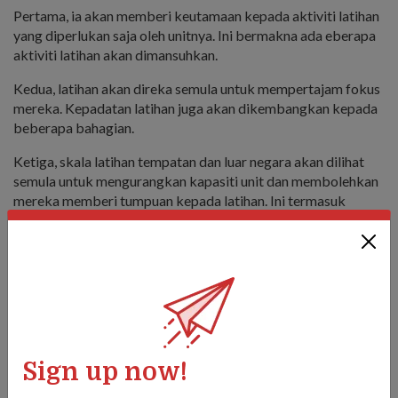
Pertama, ia akan memberi keutamaan kepada aktiviti latihan
yang diperlukan saja oleh unitnya. Ini bermakna ada eberapa
aktiviti latihan akan dimansuhkan.
Kedua, latihan akan direka semula untuk mempertajam fokus
mereka. Kepadatan latihan juga akan dikembangkan kepada
beberapa bahagian.
Ketiga, skala latihan tempatan dan luar negara akan dilihat
semula untuk mengurangkan kapasiti unit dan membolehkan
mereka memberi tumpuan kepada latihan. Ini termasuk
latihan seperti Latihan Wallaby, yang diadakan di Australia.
Semua Panglima yang menghadiri mesyuarat itu mengalu-
alukan peluang untuk mengadakan dialog terbuka dengan
kepimpinan tertinggi SAF. Kolonel (COL) (NS) Christopher
Foo, Panglima Briged Ibu Pejabat Briged Infantri 22
Singapura, gembira mengetahui bahawa para pemimpin SAF
kanan bersedia untuk melihat semula proses dan prosedur
Sign up now!
yang berkaitan dengan keselamatan, dan juga mentakrifkan
"kejayaan misi" untuk memberi penekanan kepada operasi