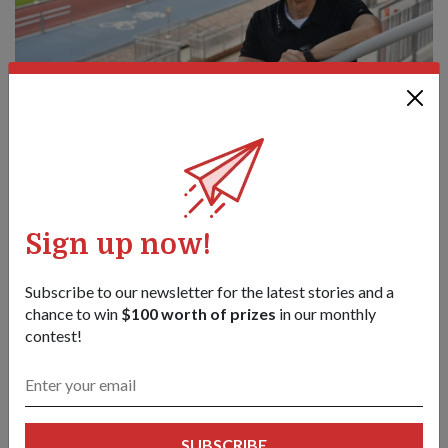
KOL (NS) Hua mendapati Anggota Kerahan Perkhidmatan
Negara dalam brigednya telah berlatih dengan lebih kerap
selepas ujian NS FIT.
Sign up now!
Kolonel (KOL) (NS) Michael Hua, 49, Komander Briged,
Markas 24 SIB, menyatakan bahawa ramai anggota
Subscribe to our newsletter for the latest stories and a
Perkhidmatan Negara mendapati sukar untuk bergegas dari
chance to win
$100 worth of prizes
in our monthly
tempat kerja mereka ke FCC untuk IPT atau RT mereka.
contest!
Dengan adanya lebih daripada 40 lokasi di seluruh Singapura,
pasti mudah bagi Anggota Kerahan Perkhidmatan Negara
untuk menerapkan latihan ke dalam gaya hidup mereka,
katanya lagi.
SUBSCRIBE