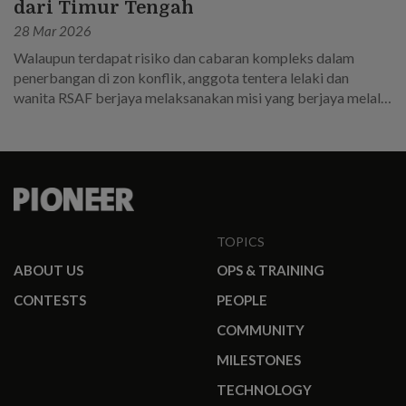
dari Timur Tengah
28 Mar 2026
Walaupun terdapat risiko dan cabaran kompleks dalam
penerbangan di zon konflik, anggota tentera lelaki dan
wanita RSAF berjaya melaksanakan misi yang berjaya melalui
perancangan yang teliti dan kerja keras.
TOPICS
ABOUT US
OPS & TRAINING
CONTESTS
PEOPLE
COMMUNITY
MILESTONES
TECHNOLOGY