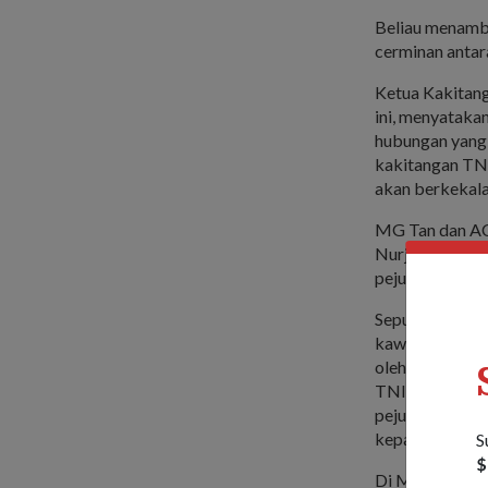
Beliau menamba
cerminan antara
Ketua Kakitan
ini, menyatakan
hubungan yang 
kakitangan TN
akan berkekala
MG Tan dan AC
Nurjadin Pekan
pejuang F-16 t
Sepuluh pesawa
kawasan Marina
oleh RSAF. Ke
TNI-AU memben
pejuang RSAF 
kepada kedua-
S
$
Di Marina Bay 