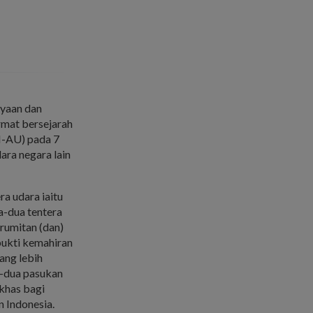
ayaan dan
rmat bersejarah
I-AU) pada 7
ara negara lain
ra udara iaitu
a-dua tentera
rumitan (dan)
bukti kemahiran
ang lebih
a-dua pasukan
khas bagi
 Indonesia.