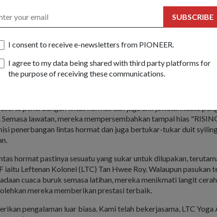
g dan Presiden Indonesia Joko Widodo, sebagai sebahagian darip
SUBSCRIBE
impin Singapura-Indonesia mereka. Bersama-sama dengan dua p
gawai kanan daripada kedua-dua negara telah menikmati persem
and Angkatan Bersenjata Singapura dan Band Dram Akademi TNI.
I consent to receive e-newsletters from PIONEER.
 retreat, Menteri Pertahanan Dr Ng Eng Hen mengumumkan bahawa
I agree to my data being shared with third party platforms for
inggi Menentang Keganasan SAF-TNI akan diadakan dari 27 hingg
the purpose of receiving these communications.
Pangkalan Tentera Udara Roesmin Nurjadin, MG Tan dan ACM Had
ajlis sambutan 50 tahun hubungan rapat antara dua buah negara
eserta penerbangan lintas hormat dan juga ahli jawatankuasa pen
. Semasa lawatan, mereka mempersembahkan tampal hias "RISIN
si penerbangan lintas hormat dan juga bertukar-tukar duit syilin
an.
ntas hormat pastinya sesuatu yang sukar untuk dilupakan, teruta
F iaitu Leftenan Kolonel (LTC) Tan Hwee Roy. Walaupun pasukan 
daan cuaca buruk semasa latihan, mereka menikmati langit cerah
olehkan mereka memberikan prestasi terbaik.
erikan pengalaman luar biasa. Kami telah bekerjasama, LTC Yoga