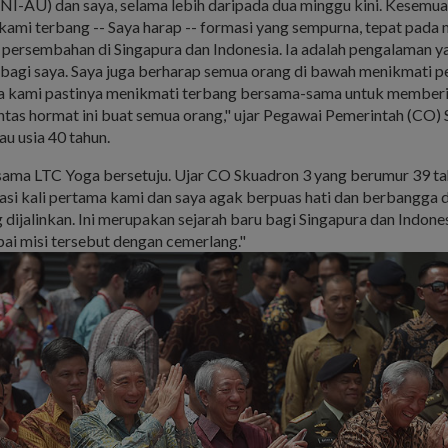
NI-AU) dan saya, selama lebih daripada dua minggu kini. Kesem
a kami terbang -- Saya harap -- formasi yang sempurna, tepat pada
t persembahan di Singapura dan Indonesia. Ia adalah pengalaman y
agi saya. Saya juga berharap semua orang di bawah menikmati 
na kami pastinya menikmati terbang bersama-sama untuk member
ntas hormat ini buat semua orang," ujar Pegawai Pemerintah (CO)
u usia 40 tahun.
sama LTC Yoga bersetuju. Ujar CO Skuadron 3 yang berumur 39 tahu
asi kali pertama kami dan saya agak berpuas hati dan berbangga 
 dijalinkan. Ini merupakan sejarah baru bagi Singapura dan Indone
ai misi tersebut dengan cemerlang."