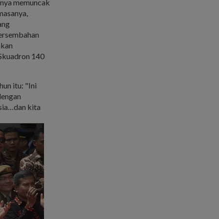
uanya memuncak
 masanya,
ang
persembahan
ikan
 Skuadron 140
n itu: "Ini
dengan
sia…dan kita