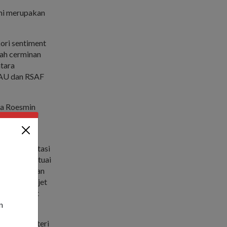
ami merupakan
ori sentiment
lah cerminan
ntara
-AU dan RSAF
ra Roesmin
alam jet
bang melintasi
 yang diketuai
"50", dengan
lima buah jet
abik hormat
n
erdana Menteri