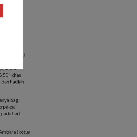
ada Majlis
emimpin,
bahan band
 Latihan
a 30 Nov.
i menyertai
. Mereka
gajur dan
G 50" khas
g dan hadiah
manya bagi
terpaksa
 pada hari
 Ambara (ketua