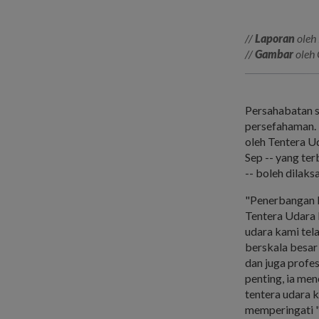
//
Laporan
oleh
//
Gambar
oleh
Persahabatan s
persefahaman. 
oleh Tentera U
Sep -- yang te
-- boleh dilak
"Penerbangan li
Tentera Udara 
udara kami tel
berskala besar
dan juga profe
penting, ia me
tentera udara 
memperingati "