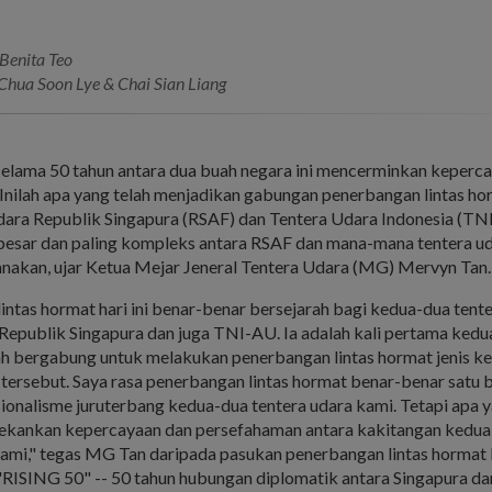
 Benita Teo
 Chua Soon Lye & Chai Sian Liang
elama 50 tahun antara dua buah negara ini mencerminkan keperc
Inilah apa yang telah menjadikan gabungan penerbangan lintas ho
dara Republik Singapura (RSAF) dan Tentera Udara Indonesia (TN
rbesar dan paling kompleks antara RSAF dan mana-mana tentera ud
sanakan, ujar Ketua Mejar Jeneral Tentera Udara (MG) Mervyn Tan.
ntas hormat hari ini benar-benar bersejarah bagi kedua-dua tente
Republik Singapura dan juga TNI-AU. Ia adalah kali pertama kedu
ah bergabung untuk melakukan penerbangan lintas hormat jenis ke
 tersebut. Saya rasa penerbangan lintas hormat benar-benar satu 
sionalisme juruterbang kedua-dua tentera udara kami. Tetapi apa y
nekankan kepercayaan dan persefahaman antara kakitangan kedu
kami," tegas MG Tan daripada pasukan penerbangan lintas hormat 
RISING 50" -- 50 tahun hubungan diplomatik antara Singapura dan