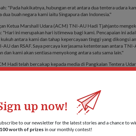
h: "Pada hakikatnya, hubungan erat antara dua tentera udara k
 dua buah negara kami iaitu Singapura dan Indonesia."
gan Ketua Marshall Udara (ACM) TNI-AU Hadi Tjahjanto mengek
: "Hari ini merupakan hari istimewa bagi kami. Pencapaian ini ada
kukuh antara kami dan tahap kepercayaan tinggi yang dikongsi a
I-AU dan RSAF. Saya percaya kerjasama ketenteraan antara TNI
n dan kami akan sentiasa menyokong antara satu sama lain."
M Hadi telah bercakap kepada media di Pangkalan Tentera Uda
baru, Indonesia, di mana mereka telah mendarat selepas terbang d
entera udara masing-masing dalam penerbangan lintas hormat.
t F-16 daripada RSAF dan sepuluh buah lagi daripada TNI-AU ter
 South dan Batam, Indonesia, bermula dengan formasi mata panah
mudian jet pejuang dikumpulkan semula untuk membentuk nombor 
Sign up now!
tuk nombor "5" dan RSAF membentuk nombor "0". Akhir sekali, 
F-15SG melakukan gerakan meletuskan bom sebagai satu tanda t
dua buah negara.
ubscribe to our newsletter for the latest stories and a chance to wi
100 worth of prizes
in our monthly contest!
Cruise Centre, penerbangan lintas hormat telah disaksikan oleh P