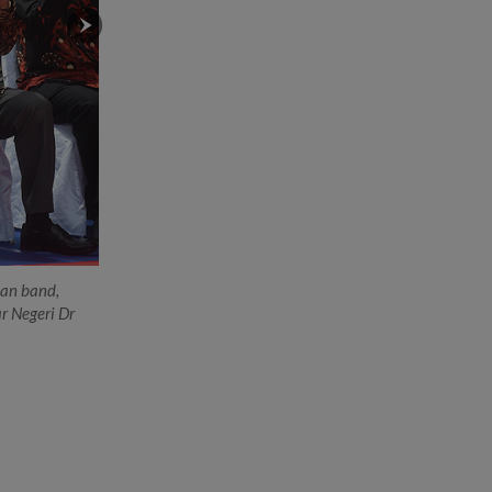
Band Angkatan Bersenjata Singapura dan Band D
han band,
sama di Marina Bay Cruise Centre.
r Negeri Dr