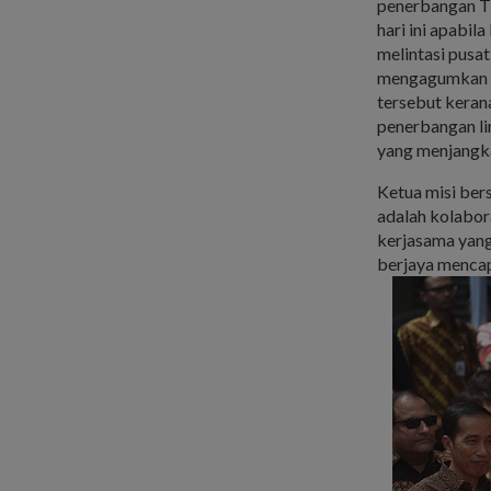
penerbangan T
hari ini apabil
melintasi pusa
mengagumkan b
tersebut kera
penerbangan li
yang menjangka
Ketua misi ber
adalah kolabor
kerjasama yang
berjaya mencap