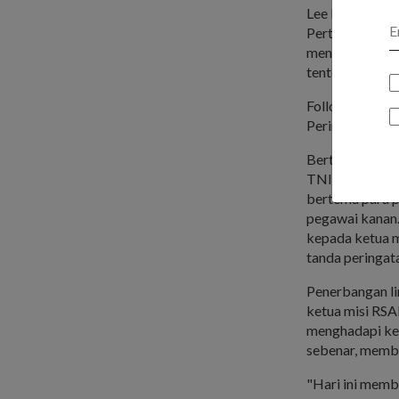
Lee Hsien Loon
Pertemuan Pem
menteri dan pe
tentera oleh B
Following the
Peringkat Tert
Bertempat di 
TNI-AU untuk m
bertemu para p
pegawai kanan
kepada ketua mi
tanda peringat
Penerbangan li
ketua misi RSA
menghadapi kea
sebenar, memb
"Hari ini memb