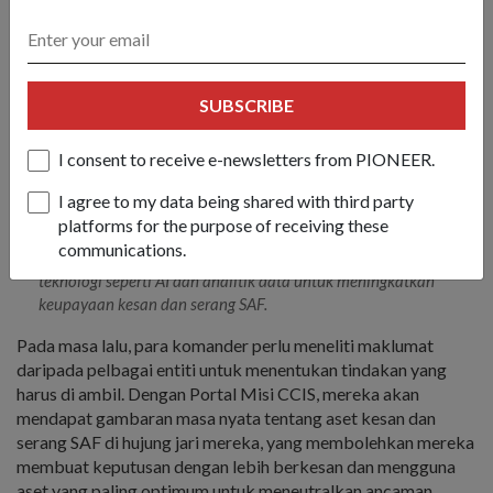
SUBSCRIBE
I consent to receive e-newsletters from PIONEER.
I agree to my data being shared with third party
platforms for the purpose of receiving these
Personel daripada kedua-dua RSAF dan Tentera Darat di CP
communications.
berbantu CCIS memantau perkembangan misi. CCIS mengguna
teknologi seperti AI dan analitik data untuk meningkatkan
keupayaan kesan dan serang SAF.
Pada masa lalu, para komander perlu meneliti maklumat
daripada pelbagai entiti untuk menentukan tindakan yang
harus di ambil. Dengan Portal Misi CCIS, mereka akan
mendapat gambaran masa nyata tentang aset kesan dan
serang SAF di hujung jari mereka, yang membolehkan mereka
membuat keputusan dengan lebih berkesan dan mengguna
aset yang paling optimum untuk meneutralkan ancaman.