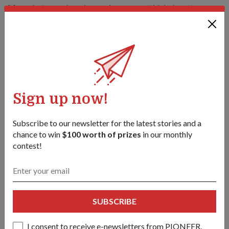
Menyebutnya sebagai pengalaman yang tidak dapat
dilupakan, CPT Lee berkata: "Saya dipenuhi dengan
kebimbangan dan keterujaan sebelum berlepas; betul-betul
mengalami keseronokan semasa penerbangan itu sendiri; dan
merasakan pencapaian yang paling hebat apabila mendarat."
Kursus sembilan bulan itu melatih pelatih juruterbang untuk
terbang menggunakan jurulatih pesawat Pilatus PC-21.
Mereka didedahkan kepada pelbagai jenis kemahiran
Sign up now!
berkaitan penerbangan serta turutan dan pergerakan
aerobatik seperti 8 menegak, gelung dan gulungan tong.
Subscribe to our newsletter for the latest stories and a
chance to win
$100 worth of prizes
in our monthly
contest!
SUBSCRIBE
I consent to receive e-newsletters from PIONEER.