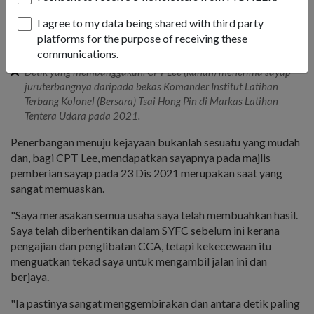
I agree to my data being shared with third party
platforms for the purpose of receiving these
communications.
Detik yang membanggakan: CPT Lee (kanan) menerima sayap
juruterbangnya daripada bekas Komander Institut Latihan
Terbang Kolonel (Bersara) Tsai Hong Pin di Markas Latihan
Tentera Udara pada 2021.
Penerbangan menuju kejayaan bukanlah sesuatu yang mudah
dan, bagi CPT Lee, mendapatkan sayapnya pada majlis
pemberian sayap pada 23 Dis 2021 merupakan saat yang
sangat memuaskan.
"Saya merasakan semua usaha saya telah membuahkan hasil.
Saya telah diberhentikan dalam SYFC sebelum ini kerana
pengajian dan penglibatan CCA, tetapi kekecewaan itu
menguatkan tekad saya untuk mengambil jalan ini dan
berjaya.
"Ia pastinya sangat menggembirakan dan antara detik paling