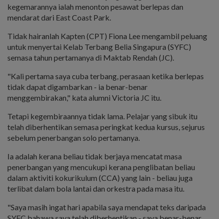
kegemarannya ialah menonton pesawat berlepas dan
mendarat dari East Coast Park.
Tidak hairanlah Kapten (CPT) Fiona Lee mengambil peluang
untuk menyertai Kelab Terbang Belia Singapura (SYFC)
semasa tahun pertamanya di Maktab Rendah (JC).
"Kali pertama saya cuba terbang, perasaan ketika berlepas
tidak dapat digambarkan - ia benar-benar
menggembirakan," kata alumni Victoria JC itu.
Tetapi kegembiraannya tidak lama. Pelajar yang sibuk itu
telah diberhentikan semasa peringkat kedua kursus, sejurus
sebelum penerbangan solo pertamanya.
Ia adalah kerana beliau tidak berjaya mencatat masa
penerbangan yang mencukupi kerana penglibatan beliau
dalam aktiviti kokurikulum (CCA) yang lain - beliau juga
terlibat dalam bola lantai dan orkestra pada masa itu.
"Saya masih ingat hari apabila saya mendapat teks daripada
SYFC bahawa saya telah diberhentikan - saya benar-benar