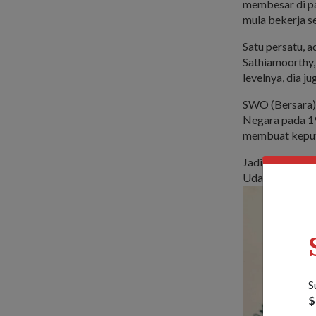
membesar di pa
mula bekerja s
Satu persatu, 
Sathiamoorthy,
levelnya, dia j
SWO (Bersara)
Negara pada 19
membuat keput
Jadi setelah m
Udara Republik
S
$