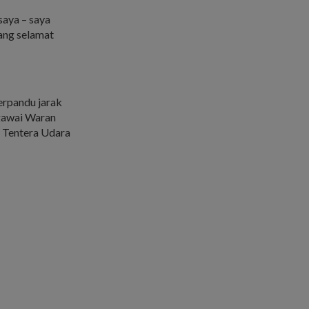
aya – saya
ang selamat
erpandu jarak
gawai Waran
r Tentera Udara