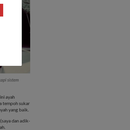
kapi sistem
ni ayah
sa tempoh sukar
yah yang baik.
(saya dan adik-
ah.