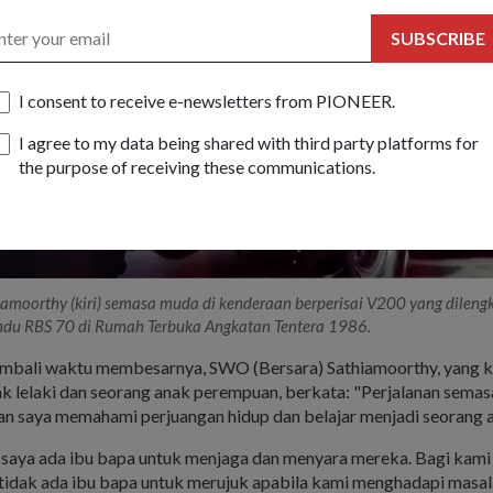
SUBSCRIBE
I consent to receive e-newsletters from PIONEER.
I agree to my data being shared with third party platforms for
the purpose of receiving these communications.
iamoorthy (kiri) semasa muda di kenderaan berperisai V200 yang dileng
ndu RBS 70 di Rumah Terbuka Angkatan Tentera 1986.
bali waktu membesarnya, SWO (Bersara) Sathiamoorthy, yang ki
k lelaki dan seorang anak perempuan, berkata: "Perjalanan sema
n saya memahami perjuangan hidup dan belajar menjadi seorang a
aya ada ibu bapa untuk menjaga dan menyara mereka. Bagi kami 
 tidak ada ibu bapa untuk merujuk apabila kami menghadapi masal