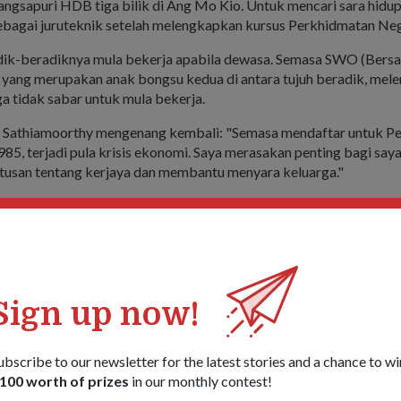
ngsapuri HDB tiga bilik di Ang Mo Kio. Untuk mencari sara hidup
ebagai juruteknik setelah melengkapkan kursus Perkhidmatan Neg
adik-beradiknya mula bekerja apabila dewasa. Semasa SWO (Bersa
 yang merupakan anak bongsu kedua di antara tujuh beradik, mel
uga tidak sabar untuk mula bekerja.
 Sathiamoorthy mengenang kembali: "Semasa mendaftar untuk P
85, terjadi pula krisis ekonomi. Saya merasakan penting bagi say
usan tentang kerjaya dan membantu menyara keluarga."
elengkapkan Latihan Asas Tenteranya, dia memulakan karier deng
 Singapura (RSAF) sebagai pakar sistem pertahanan udara.
Sign up now!
ubscribe to our newsletter for the latest stories and a chance to wi
100 worth of prizes
in our monthly contest!