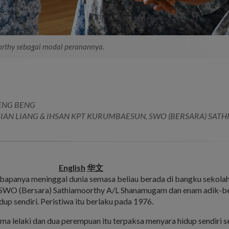
rthy sebagai modal peranannya.
ENG BENG
SIAN LIANG & IHSAN KPT KURUMBAESUN, SWO (BERSARA) SAT
English
华文
bapanya meninggal dunia semasa beliau berada di bangku sekolah
WO (Bersara) Sathiamoorthy A/L Shanamugam dan enam adik-b
dup sendiri. Peristiwa itu berlaku pada 1976.
lima lelaki dan dua perempuan itu terpaksa menyara hidup sendiri 