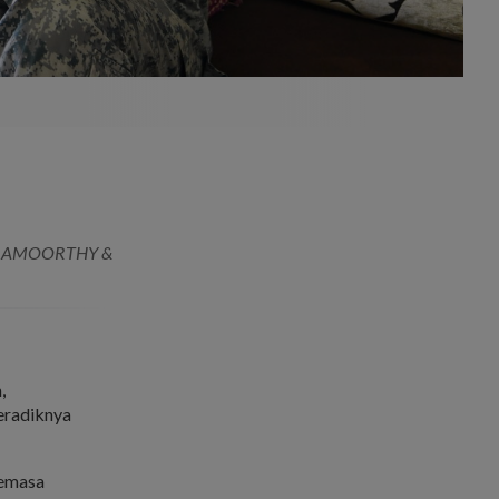
HIAMOORTHY &
,
eradiknya
semasa