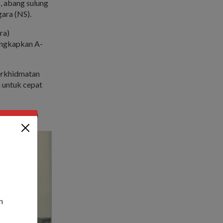
, abang sulung
ara (NS).
ra)
engkapkan A-
erkhidmatan
a untuk cepat
an Angkatan
n