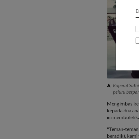
Koperal Sath
peluru berpa
Mengimbas kem
kepada dua ana
ini membolehka
"Teman-teman s
beradik), kami