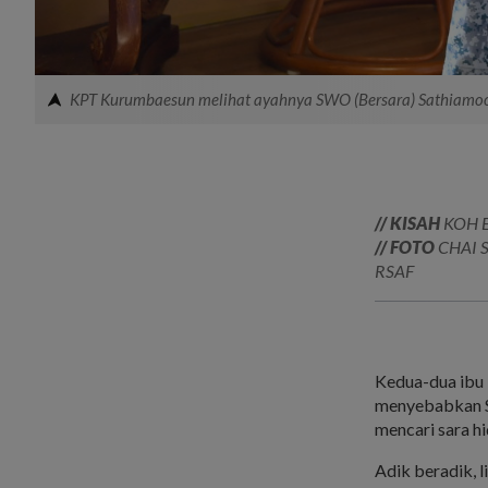
KPT Kurumbaesun melihat ayahnya SWO (Bersara) Sathiamoo
// KISAH
KOH 
// FOTO
CHAI 
RSAF
Kedua-dua ibu 
menyebabkan S
mencari sara hi
Adik beradik, 