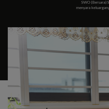
SWO (Bersara) S
menyara keluargany