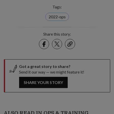
Tags:
2022-ops
Share this story:
Facebook
Twitter
link
Got a great story to share?
Send it our way — we might feature it!
SHARE YOUR STORY
ALSO READ IN OPS & TRAINING