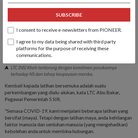
SUBSCRIBE
I consent to receive e-newsletters from PIONEER.
I agree to my data being shared with third party
platforms for the purpose of receiving these
communications.
LTC (NS) Khoh terdorong dengan komitmen pasukannya
terhadap NS dan tahap keupayaan mereka.
Kembali kepada latihan bersemuka adalah suatu
perkembangan yang dialu-alukan, kata LTC Abu Bakar,
Pegawai Pemerintah 5 SIR.
"Semasa COVID-19, kami menjalani beberapa latihan yang
bersifat (maya). Tetapi dengan latihan maya, anda kehilangan
faktor manusia dan sentuhan manusia (yang mengehadkan)
kebolehan anda untuk membina hubungan.