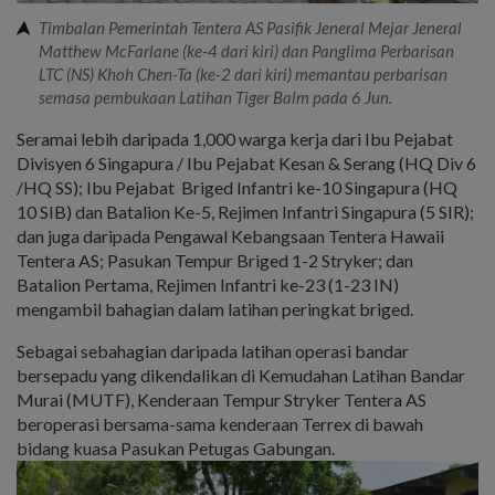
Timbalan Pemerintah Tentera AS Pasifik Jeneral Mejar Jeneral
Matthew McFarlane (ke-4 dari kiri) dan Panglima Perbarisan
LTC (NS) Khoh Chen-Ta (ke-2 dari kiri) memantau perbarisan
semasa pembukaan Latihan Tiger Balm pada 6 Jun.
Seramai lebih daripada 1,000 warga kerja dari Ibu Pejabat
Divisyen 6 Singapura / Ibu Pejabat Kesan & Serang (HQ Div 6
/HQ SS); Ibu Pejabat Briged Infantri ke-10 Singapura (HQ
10 SIB) dan Batalion Ke-5, Rejimen Infantri Singapura (5 SIR);
dan juga daripada Pengawal Kebangsaan Tentera Hawaii
Tentera AS; Pasukan Tempur Briged 1-2 Stryker; dan
Batalion Pertama, Rejimen Infantri ke-23 (1-23 IN)
mengambil bahagian dalam latihan peringkat briged.
Sebagai sebahagian daripada latihan operasi bandar
bersepadu yang dikendalikan di Kemudahan Latihan Bandar
Murai (MUTF), Kenderaan Tempur Stryker Tentera AS
beroperasi bersama-sama kenderaan Terrex di bawah
bidang kuasa Pasukan Petugas Gabungan.