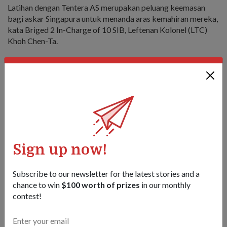
Latihan dengan Tentera AS merupakan peluang keemasan
bagi askar Singapura untuk menanda aras kemahiran mereka,
kata Briged 2 In-Charge of 10 SIB, Leftenan Kolonel (LTC)
Khoh Chen-Ta.
"Sebagai Anggota Perkhidmatan Negara Bersedia Operasi
(NSmen), kami mungkin hanya kembali (untuk Latihan Dalam
Kem) untuk beberapa minggu setiap tahun. Tetapi bekerja
dengan tentera Regular seperti Tentera AS, kami meneliti
kebolehan dan keupayaan kami adalah tidak jauh
ketinggalan.
"Kami masih tetap berkomited atau terlatih, dan mampu
melaksanakan misi yang diperlukan daripada kami. Setelah
Sign up now!
melihat komitmen pasukan saya terhadap Perkhidmatan
Negara (NS), dan prestasi mereka, memberi saya lebih
Subscribe to our newsletter for the latest stories and a
keyakinan," kata pemain berusia 45 tahun itu.
chance to win
$100 worth of prizes
in our monthly
contest!