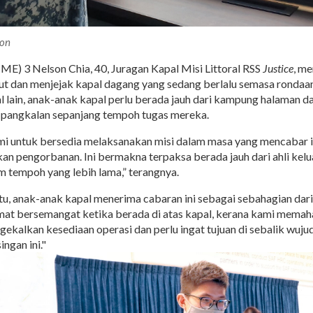
ion
(ME) 3 Nelson Chia, 40, Juragan Kapal Misi Littoral RSS
Justice
, m
aut dan menjejak kapal dagang yang sedang berlalu semasa rondaan
l lain, anak-anak kapal perlu berada jauh dari kampung halaman d
 pangkalan sepanjang tempoh tugas mereka.
 untuk bersedia melaksanakan misi dalam masa yang mencabar in
an pengorbanan. Ini bermakna terpaksa berada jauh dari ahli kel
m tempoh yang lebih lama,” terangnya.
u, anak-anak kapal menerima cabaran ini sebagai sebahagian dar
mat bersemangat ketika berada di atas kapal, kerana kami mema
gekalkan kesediaan operasi dan perlu ingat tujuan di sebalik wuju
ngan ini."