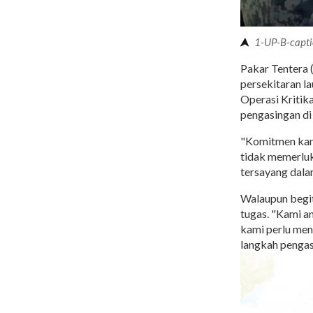
1-UP-B-capt
Pakar Tentera 
persekitaran l
Operasi Kritika
pengasingan di
"Komitmen kami
tidak memerluk
tersayang dala
Walaupun begit
tugas. "Kami a
kami perlu men
langkah pengasi