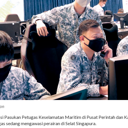
ion
si Pasukan Petugas Keselamatan Maritim di Pusat Perintah dan K
as sedang mengawasi perairan di Selat Singapura.