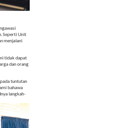
engawasi
. Seperti Unit
an menjalani
i tidak dapat
uarga dan orang
ipada tuntutan
hami bahawa
dnya langkah-