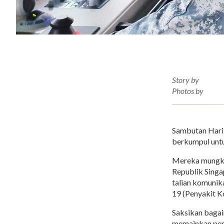
Story by
Photos by
Sambutan Hari 
berkumpul untu
Mereka mungkin
Republik Singa
talian komunik
19 (Penyakit K
Saksikan bagai
memainkan per