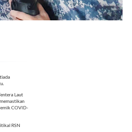
tiada
u.
entera Laut
i memastikan
andemik COVID-
itikal RSN