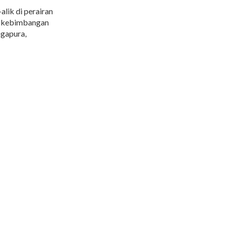
alik di perairan
di kebimbangan
gapura,