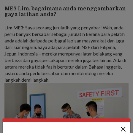
ME3 Lim, bagaimana anda menggambarkan
gaya latihan anda?
Lim ME3:
Saya seorang jurulatih yang penyabar! Wah, anda
perlu banyak bersabar sebagai jurulatih kerana para pelatih
anda adalah daripada pelbagai lapisan masyarakat dan juga
dari luar negara. Saya ada para pelatih NSF dari Filipina,
Jepun, Indonesia – mereka mempunyai latar belakang yang
berbeza dan gaya percakapan mereka juga berlainan. Ada di
antara mereka tidak fasih bertutur dalam Bahasa Inggeris,
justeru anda perlu bersabar dan membimbing mereka
langkah demi langkah.