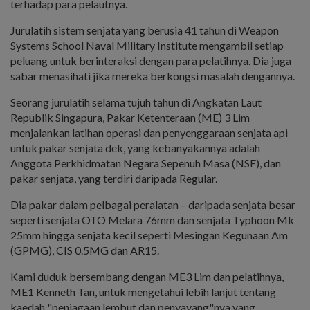
terhadap para pelautnya.
Jurulatih sistem senjata yang berusia 41 tahun di Weapon
Systems School Naval Military Institute mengambil setiap
peluang untuk berinteraksi dengan para pelatihnya. Dia juga
sabar menasihati jika mereka berkongsi masalah dengannya.
Seorang jurulatih selama tujuh tahun di Angkatan Laut
Republik Singapura, Pakar Ketenteraan (ME) 3 Lim
menjalankan latihan operasi dan penyenggaraan senjata api
untuk pakar senjata dek, yang kebanyakannya adalah
Anggota Perkhidmatan Negara Sepenuh Masa (NSF), dan
pakar senjata, yang terdiri daripada Regular.
Dia pakar dalam pelbagai peralatan – daripada senjata besar
seperti senjata OTO Melara 76mm dan senjata Typhoon Mk
25mm hingga senjata kecil seperti Mesingan Kegunaan Am
(GPMG), CIS 0.5MG dan AR15.
Kami duduk bersembang dengan ME3 Lim dan pelatihnya,
ME1 Kenneth Tan, untuk mengetahui lebih lanjut tentang
kaedah "penjagaan lembut dan penyayang"nya yang