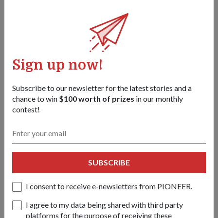
Sign up now!
ME3 Lim (dua dari kiri) menjelaskan mekanisme dan fungsi
breech dan blok, yang merupakan sebahagian daripada senjata
OTO Melara 76mm kepada para pelatihnya.
Subscribe to our newsletter for the latest stories and a
chance to win
$100 worth of prizes
in our monthly
contest!
Siapakah pelatih anda yang tidak dapat
dilupakan?
Lim ME3:
Saya ada seorang pelatih Jepun yang perlu ke luar
kursus dan dihantar ke Unit Anjing Bekerja Tentera.
SUBSCRIBE
Walaupun dia dihantar ke luar, dia sering mengirim mesej
kepada saya tentang keadaannya atau dia rindu kampung
I consent to receive e-newsletters from PIONEER.
halamannya, oleh itu saya selalu memberi semangat agar
dapat mengurangkan rasa rindunya.
I agree to my data being shared with third party
platforms for the purpose of receiving these