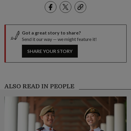
Facebook
Twitter
link
Got a great story to share?
Send it our way — we might feature it!
SHARE YOUR STORY
ALSO READ IN PEOPLE