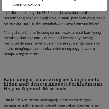
Adakalanya, tugas perondaan akan membawanya ke
communications.
Pangkalan Tentera Laut Changi dan setiap kali dia berada di
sini, dia akan mengirim SMS kepada saya dan kami akan
bersembang sekejab. Bagi saya, ia suatu perasaan yang manis
kerana dia masih mahu menghubungi saya. (senyum lebar)
Mungkin perbualan kosong semasa waktu rehat kami yang
membuka hatinya untuk mendekati kerana saya sering
bergurau dengan mereka. Selain bergurau-senda, saya akan
selalu mengingatkan mereka untuk menganggap waktu
belajar dengan serius.
Kami dengar anda sering berkongsi moto
hidup anda dengan Anggota Perkhidmatan
Negara Sepenuh Masa anda...
Lim ME3:
Kami mahu melengkapkan mereka dengan
kemahiran untuk menjadi pelaut yang cekap dan berharap