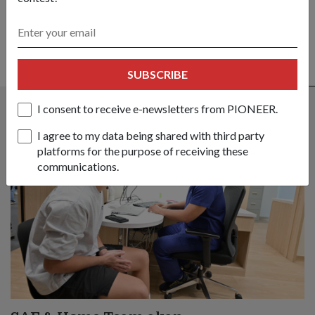
SUBSCRIBE
ALSO READ IN OPS & TRAINING
I consent to receive e-newsletters from PIONEER.
I agree to my data being shared with third party
platforms for the purpose of receiving these
communications.