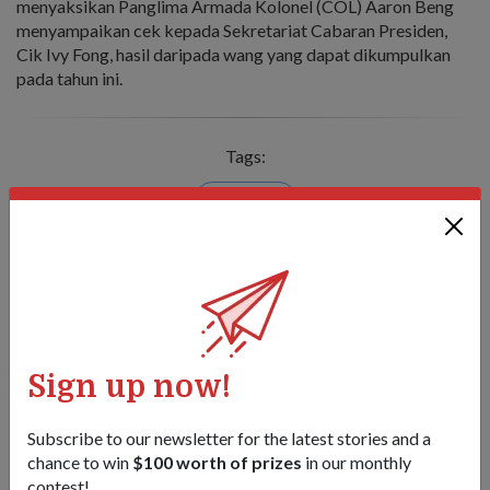
menyaksikan Panglima Armada Kolonel (COL) Aaron Beng
menyampaikan cek kepada Sekretariat Cabaran Presiden,
Cik Ivy Fong, hasil daripada wang yang dapat dikumpulkan
pada tahun ini.
Tags:
2019-ops
Share this story:
Facebook
Twitter
link
Sign up now!
Got a great story to share?
Send it our way — we might feature it!
Subscribe to our newsletter for the latest stories and a
chance to win
$100 worth of prizes
in our monthly
SHARE YOUR STORY
contest!