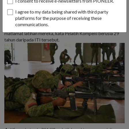
I consent to receive e-newsletters from PIONEER.
bahawa walaupun langkah-langkah ini dilaksanakan, tempo
latihan tidak terjejas.
I agree to my data being shared with third party
platforms for the purpose of receiving these
Masa yang diambil untuk sesetengah segmen latihan
communications.
mungkin lebih panjang tetapi NSmen masih mencapai
matlamat latihan mereka, kata Pelatih Kompeni berusia 29
tahun daripada ITI tersebut.