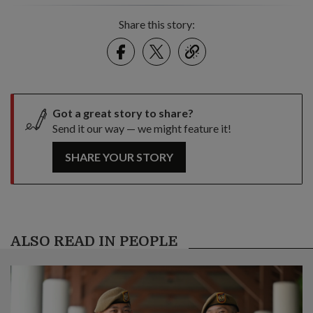
Share this story:
Facebook
Twitter
link
Got a great story to share?
Send it our way — we might feature it!
SHARE YOUR STORY
ALSO READ IN PEOPLE