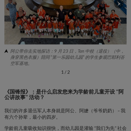
阿公带你去实地探访：9 月 23 日，Tan 中校（退役）（中，
身穿黑色衣服）陪同 “第一乐园幼儿园” 的学生参观巴耶利峇
空军基地。
1
/
2
《国锋报》：是什么启发您来为学龄前儿童开设 “阿
公讲故事” 活动？
我们的许多退伍军人本身就是阿公、阿嬷（爷爷奶奶） – 我
有六个孙辈，最小的四岁。
学龄前儿童吸收知识很快，而幼儿园是灌输 “我们为先” 社会