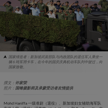
国家缔造者：新加坡武装部队与内政团队的退伍军人乘坐一
辆 6 吨军用卡车，在今年的国庆庆典机动车队列中驶过，向
国家致敬。
撰文：
许家荣
照片：
国锋摄影师及承蒙受访者友情提供
Mohd Haniffa 一级准尉（退役）、新加坡妇女辅助海军队