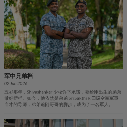
军中兄弟档
02 Jun 2026
五岁那年，Shivashanker 少校许下承诺，要给刚出生的弟弟
做好榜样。如今，他依然是弟弟 Sri Sakthi R 四级空军军事
专才的导师，弟弟追随哥哥的脚步，成为了一名军人。