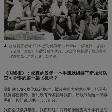
在组装塞斯纳 172K 型飞机期间，Haniffa 一级准尉（退役）
（坐位，左四）与团队稍作休息。这架飞机被用于培训新加
坡首批 37 名本土飞行员学员。
《国锋报》：您真的仅凭一本手册就组装了新加坡防
空司令部的第一架飞机吗？
塞斯纳 172K 型飞机运抵时，被装在巨大的木箱里，轮子和
机翼都已拆卸。当时没有专家指导我们，所以只能逐一阅读
手册、按照说明书一步步组装。
我们必须极其细致。我们用红白两种喷剂检查每个零件是否