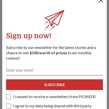
2017 年，新加坡妇女辅助海军队高级士官（退役）冯女士
（前景、左二）参加在樟宜海军基地举行的新加坡海军成立
五十周年庆典。五十年前，她见证了新加坡海军（当时名为
Sign up now!
新加坡海军志愿部队）首次升起海军白舰旗的历史性时刻。
Subscribe to our newsletter for the latest stories and a
《国锋报》：您觉得自从您在新加坡妇女辅助海军队
chance to win
$100 worth of prizes
in our monthly
工作以来，女性在新加坡武装部队中的角色发生了怎
contest!
样的变化？
如今的女性受过良好教育，能言善辩且充满自信。她们完全
能够独挡一面。
SUBSCRIBE
在新加坡武装部队中，男性和女性如今在不同岗位上相互补
充、相辅相成。我认为应该有更多年轻女性挺身而出，肩负
I consent to receive e-newsletters from PIONEER.
起捍卫国家主权的责任。
I agree to my data being shared with third party