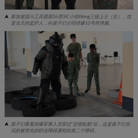
新加坡战斗工兵团第36营3IC小组Wong三级上士（左），也
是当天的监护人，向孩子们介绍排爆10号炸弹服。
孩子们看着排爆军事人员穿过"交错轮胎"站，这是孩子们尝
试的被简化的职业障碍课程的第二个障碍。