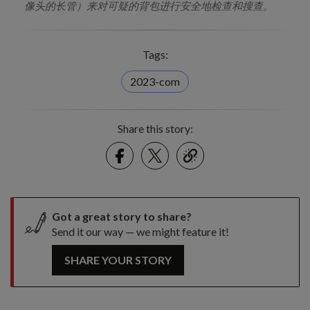
像头的长管）来对可疑的背包进行安全地检查和搜查。
Tags:
2023-com
Share this story:
Facebook
Twitter
link
Got a great story to share?
Send it our way — we might feature it!
SHARE YOUR STORY