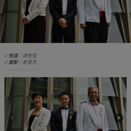
//
报道
：谭慧莹
//
摄影
：蔡显亮