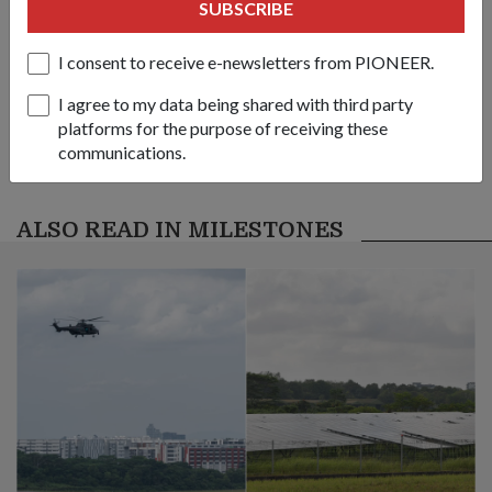
SUBSCRIBE
Got a great story to share?
Send it our way — we might feature it!
I consent to receive e-newsletters from PIONEER.
SHARE YOUR STORY
I agree to my data being shared with third party
platforms for the purpose of receiving these
communications.
ALSO READ IN MILESTONES