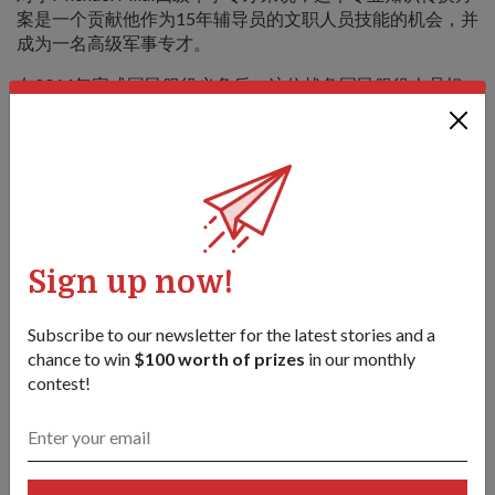
案是一个贡献他作为15年辅导员的文职人员技能的机会，并
成为一名高级军事专才。
在2014年完成国民服役义务后，这位战备国民服役人员担
任了新加坡武装部队辅导员。
Pillai四级军事专才的日常工作是福利院的负责人，现在为新
加坡武装部队领袖进行辅导训练-从教授他们如何控制情绪
激动的士兵到帮助他们提升士兵的专业素质。
就辅导训练的重要性，这位44岁的他说："通过训练指挥官
的基本技能，他们可以弄清楚士兵们可能面对的问题。
Sign up now!
"由于我接受过心理健康方面的培训，我希望我的技能和知
识可以为新加坡武装部队做出有用的贡献。"
Subscribe to our newsletter for the latest stories and a
chance to win
$100 worth of prizes
in our monthly
contest!
Share this story:
Facebook
Twitter
link