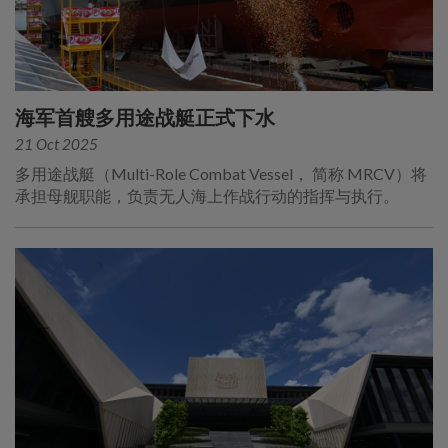
海军首艘多用途战艇正式下水
21 Oct 2025
多用途战艇（Multi-Role Combat Vessel， 简称 MRCV）将
承担母舰职能，负责无人海上作战行动的指挥与执行。