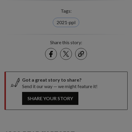
Tags:
2021-ppl
Share this story:
Facebook
Twitter
link
Got a great story to share?
Send it our way — we might feature it!
SHARE YOUR STORY