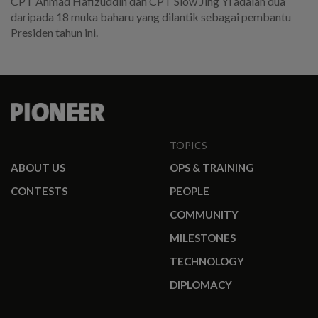
CPT Ahmad Hafizuddin dan CPT Siow Jing Yi adalah dua
daripada 18 muka baharu yang dilantik sebagai pembantu
Presiden tahun ini.
TOPICS
ABOUT US
OPS & TRAINING
CONTESTS
PEOPLE
COMMUNITY
MILESTONES
TECHNOLOGY
DIPLOMACY