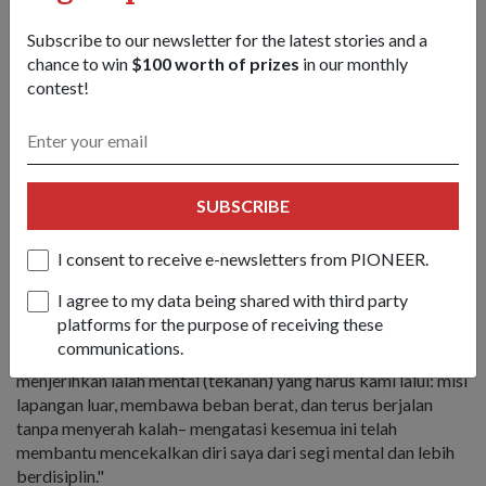
Subscribe to our newsletter for the latest stories and a
chance to win
$100 worth of prizes
in our monthly
contest!
Spesialis infantri 3SG (NS) Tham yang baharu bersama ibu
bapanya di perbarisan tamat pengajian kadet spesialisnya pada
SUBSCRIBE
2019.
I consent to receive e-newsletters from PIONEER.
Apa yang membantunya adalah kekuatan mental yang dibina
semasa menjalani latihan intensif di Tentera Darat.
I agree to my data being shared with third party
platforms for the purpose of receiving these
Kata anggota berusia 21 tahun itu: "Latihan fizikal memang
communications.
siong (Hokkien untuk lasak) tetapi yang benar-benar
menjerihkan ialah mental (tekanan) yang harus kami lalui: misi
lapangan luar, membawa beban berat, dan terus berjalan
tanpa menyerah kalah– mengatasi kesemua ini telah
membantu mencekalkan diri saya dari segi mental dan lebih
berdisiplin."