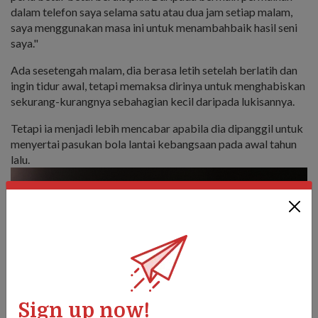
dalam telefon saya selama satu atau dua jam setiap malam,
saya menggunakan masa ini untuk menambahbaik hasil seni
saya."
Ada sesetengah malam, dia berasa letih setelah berlatih dan
ingin tidur awal, tetapi memaksa dirinya untuk menghabiskan
sekurang-kurangnya sebahagian kecil daripada lukisannya.
Tetapi ia menjadi lebih mencabar apabila dia dipanggil untuk
menyertai pasukan bola lantai kebangsaan pada awal tahun
lalu.
Sign up now!