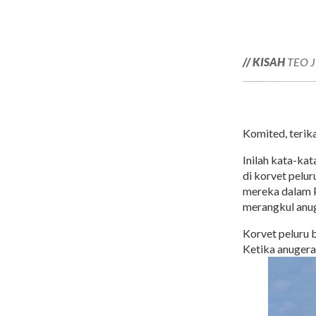
// KISAH
TEO J
Komited, terika
Inilah kata-ka
di korvet pelu
mereka dalam P
merangkul anu
Korvet peluru 
Ketika anugerah