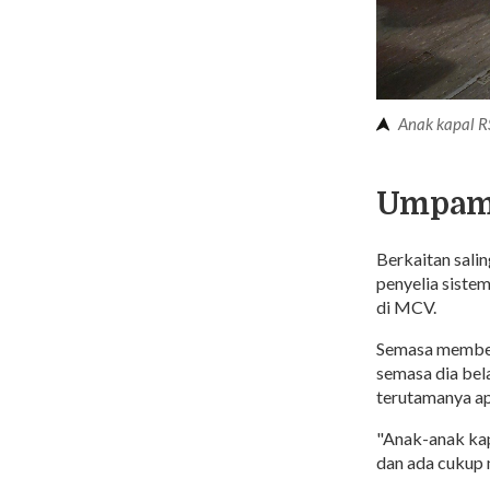
Anak kapal R
Umpama
Berkaitan salin
penyelia siste
di MCV.
Semasa membes
semasa dia bel
terutamanya ap
"Anak-anak kap
dan ada cukup