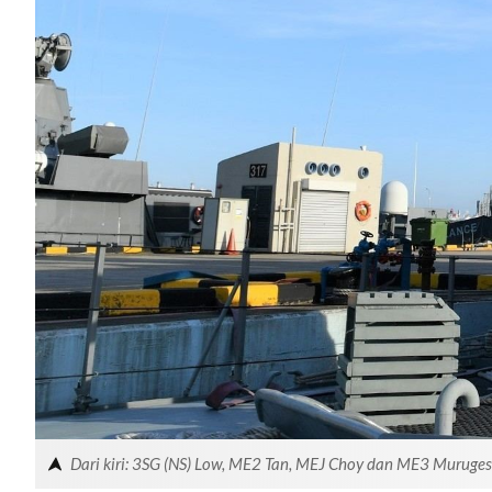
Dari kiri: 3SG (NS) Low, ME2 Tan, MEJ Choy dan ME3 Muruges