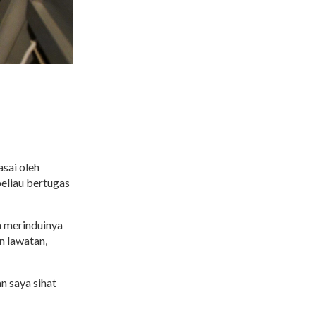
asai oleh
eliau bertugas
 merinduinya
n lawatan,
n saya sihat