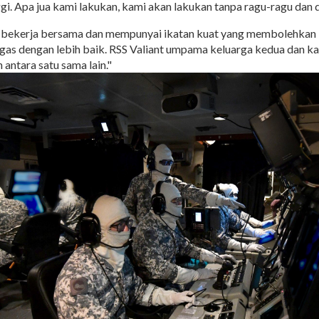
ggi. Apa jua kami lakukan, kami akan lakukan tanpa ragu-ragu dan 
a bekerja bersama dan mempunyai ikatan kuat yang membolehkan
gas dengan lebih baik. RSS Valiant umpama keluarga kedua dan k
n antara satu sama lain."