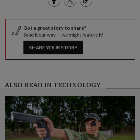
link
Got a great story to share?
Send it our way — we might feature it!
SHARE YOUR STORY
ALSO READ IN TECHNOLOGY