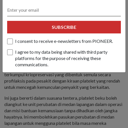
Dr Ng (kiri) menyampaikan DTP kepada MEJ (Dr) Wang (tengah),
yang menerimanya bagi pihak Pasukan Kajian Kriopreservasi
Platelet. Bersama-sama mereka ialah Ketua Saintis Pertahanan
SUBSCRIBE
Encik Tan Peng Yam.
I consent to receive e-newsletters from PIONEER.
Darah pertama
I agree to my data being shared with third party
platforms for the purpose of receiving these
Dengan kejayaan pasukan tersebut, Singapura juga
communications.
merupakan negara pertama di dunia yang mengguna platelet
terkumpul kriopreservasi yang dibentuk semula secara
profilaksis pada pesakit dengan kiraan platelet yang rendah
untuk mencegah kemunculan penyakit yang berkaitan.
Ini juga bererti dalam suasana tentera, platelet beku boleh
diangkut ke unit perubatan di medan lapangan dalam operasi
dan misi bantuan kemanusiaan tanpa dihadkan oleh jangka
hayatnya. Ini membolehkan pasukan perubatan di medan
lapangan untuk mengguna platelet bila masa mereka