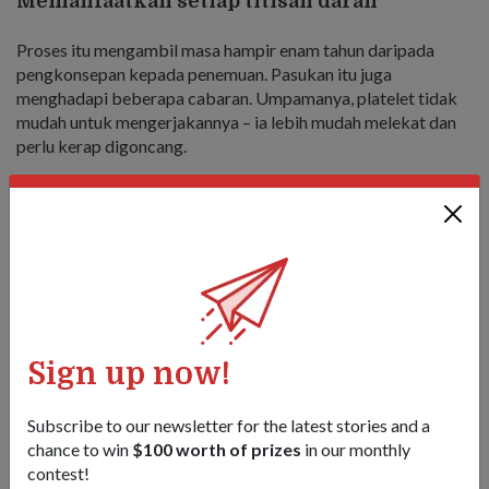
Memanfaatkan setiap titisan darah
Proses itu mengambil masa hampir enam tahun daripada
pengkonsepan kepada penemuan. Pasukan itu juga
menghadapi beberapa cabaran. Umpamanya, platelet tidak
mudah untuk mengerjakannya – ia lebih mudah melekat dan
perlu kerap digoncang.
Pelbagai ujian perlu dijalankan untuk menentukan jenis
'cryoprotectant' yang tepat untuk memaksimumkan
kedayamajuan platelet, sebelum diuji untuk memastikan ia
selamat digunakan pada pesakit.
"Di Singapura, populasi kami adalah kecil kami perlu
memanfaatkan setiap titisan darah yang diderma," kata MEJ
(Dr) Wang.
Sign up now!
"Dengan mengguna lebihan platelet terkumpul daripada
keseluruhan derma darah, ia membolehkan kami mengguna
Subscribe to our newsletter for the latest stories and a
setiap titisan darah dan membekukan yang tidak diperlukan
chance to win
$100 worth of prizes
in our monthly
untuk kegunaan hari kecemasan kelak."
contest!