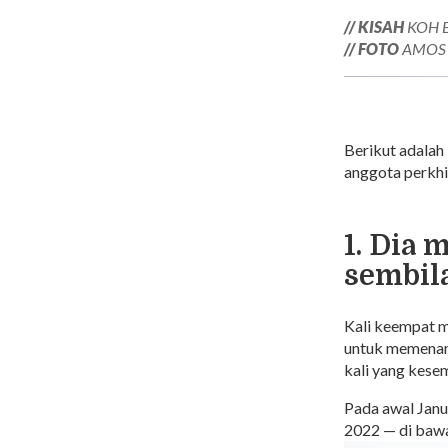
// KISAH
KOH 
// FOTO
AMOS 
Berikut adalah
anggota perkh
1. Dia
sembila
Kali keempat m
untuk memenang
kali yang kese
Pada awal Janu
2022 — di bawa