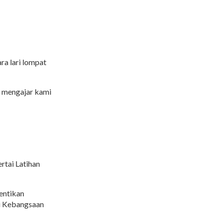
ara lari lompat
a mengajar kami
rtai Latihan
entikan
i Kebangsaan