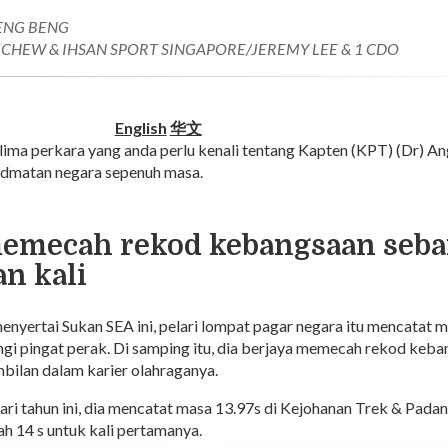
ENG BENG
CHEW & IHSAN SPORT SINGAPORE/JEREMY LEE & 1 CDO
English
华文
 lima perkara yang anda perlu kenali tentang Kapten (KPT) (Dr) An
idmatan negara sepenuh masa.
 memecah rekod kebangsaan seb
n kali
enyertai Sukan SEA ini, pelari lompat pagar negara itu mencatat 
i pingat perak. Di samping itu, dia berjaya memecah rekod keba
mbilan dalam karier olahraganya.
ari tahun ini, dia mencatat masa 13.97s di Kejohanan Trek & Pada
h 14 s untuk kali pertamanya.