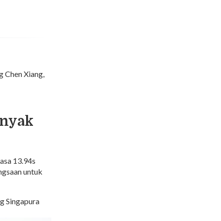
g Chen Xiang,
anyak
masa 13.94s
ngsaan untuk
ng Singapura