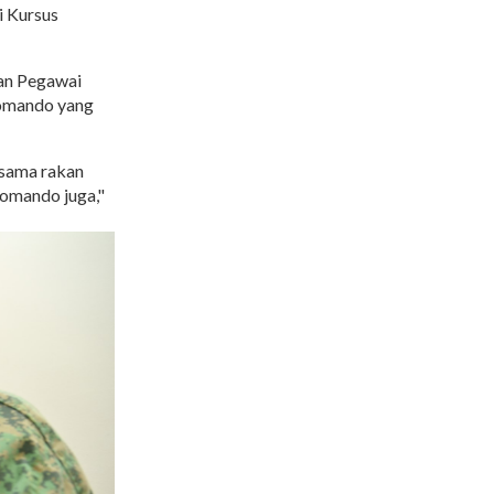
i Kursus
ran Pegawai
Komando yang
-sama rakan
Komando juga,"