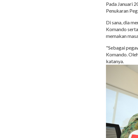
Pada Januari 
Penukaran Pega
Di sana, dia m
Komando serta 
memakan masa 
"Sebagai pegaw
Komando. Oleh 
katanya.