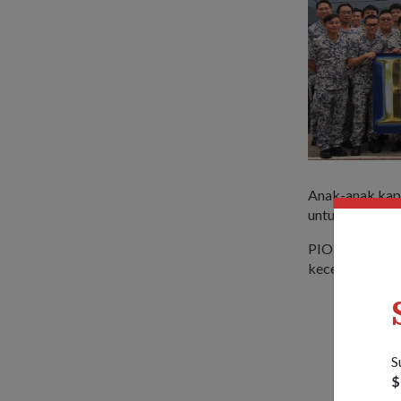
Anak-anak kapa
untuk Latihan I
PIONEER dapat
kecemerlangan 
S
$