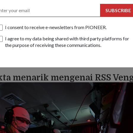
SUBSCRIBE
I consent to receive e-newsletters from PIONEER.
I agree to my data being shared with third party platforms for
the purpose of receiving these communications.
akta menarik mengenai RSS Ven