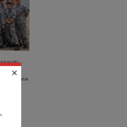
orkan diri
a mereka untuk
turut!
n