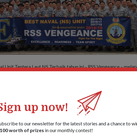
l Unit Tentera Laut NS Terbaik tahun ini - RSS Vengeance – melap
n-Camp (ICT) awal bulan ini.
 menemu bual dengan mereka untuk mengetahui apa resepi rahsi
- Mereka telah memenangi gelaran selama empat tahun berturut-
Sign up now!
ubscribe to our newsletter for the latest stories and a chance to wi
100 worth of prizes
in our monthly contest!