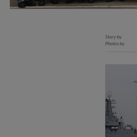
Story by
Photos by