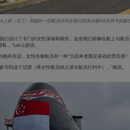
Loh上尉（右三）和她的一些船员伙伴在他们的潜水艇RSS长胜号的服
为我们设计了专门的女性床铺和厕所。这使我们能够在船上与船员
私，”Loh上尉说。
岁的她补充说，女性先驱船员有一种“为后来者奠定基础的责任感”
极参与到这个过渡（将女性船员纳入潜水艇员行列中），”她说。