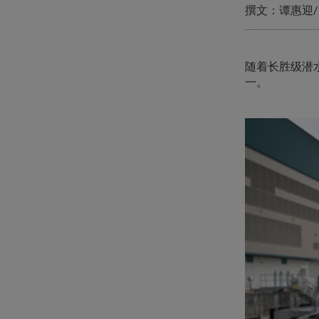
撰文：谭惠迎
随着长胜级潜水
一。