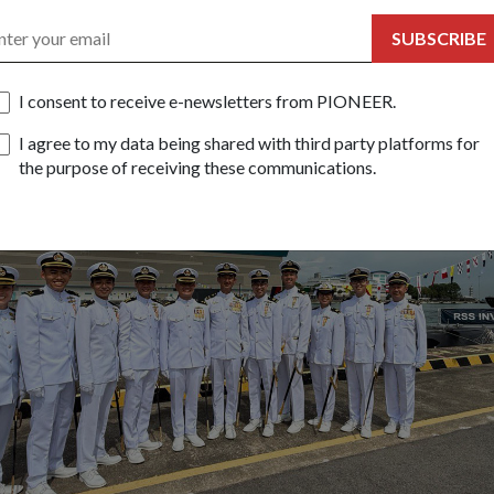
前两艘，RSS长胜号和RSS精锐号，在
9月24日入役后
现已全面
SUBSCRIBE
I consent to receive e-newsletters from PIONEER.
I agree to my data being shared with third party platforms for
the purpose of receiving these communications.