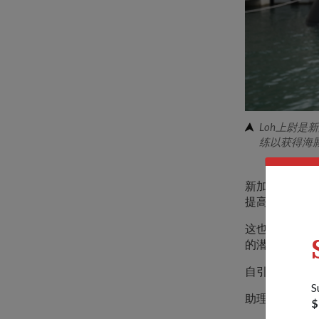
Loh上尉
练以获得海
新加坡海军部
提高了50%。
这也是第一艘为
的潜艇员加入
自引入潜水艇
S
助理作战参谋
$