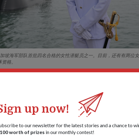
是新加坡海军部队首批四名合格的女性潜艇员之一。目前，还有有两位
豚资格。
队的新型长胜级潜水艇与其前身射手级潜水艇相比，续航能力和
新加坡需求定制的潜水艇，并首次设计为女性船员 – 允许像Loh Ji
Sign up now!
行列。
能力25年以来，她现在是新加坡海军部队首批四名合格的女性潜
ubscribe to our newsletter for the latest stories and a chance to wi
也是RSS长胜号上唯一的女性。
100 worth of prizes
in our monthly contest!