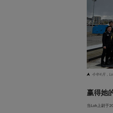
今年4月，
赢得她的
当Loh上尉于