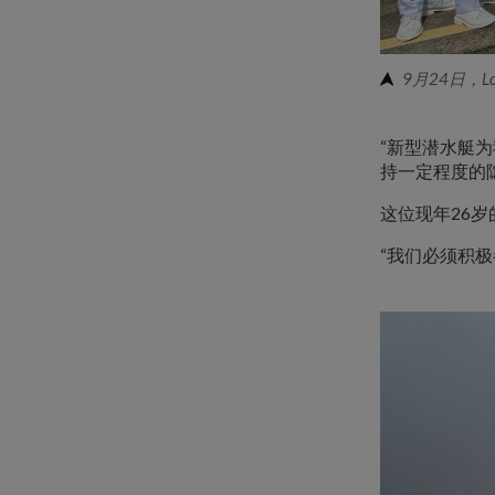
9月24日，
“新型潜水艇
持一定程度的隐
这位现年26
“我们必须积