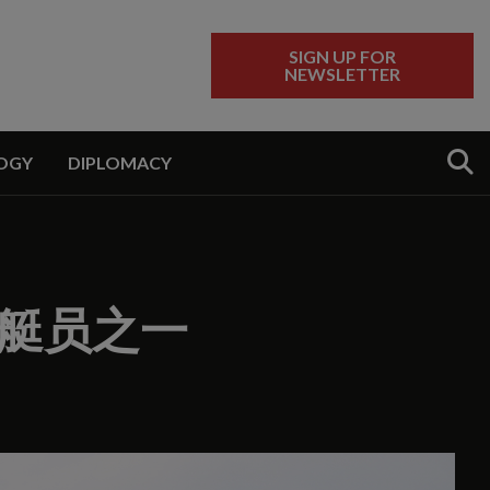
SIGN UP FOR
NEWSLETTER
Sear
OGY
DIPLOMACY
艇员之一