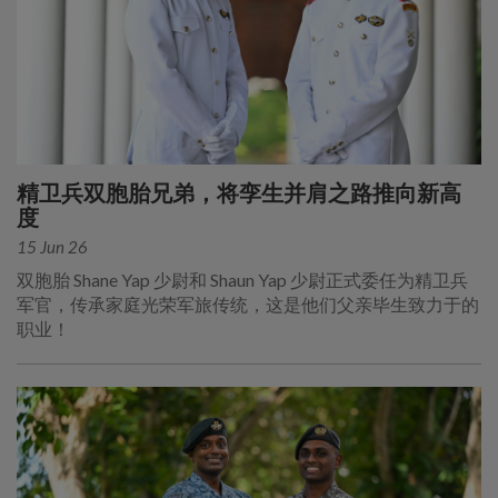
精卫兵双胞胎兄弟，将孪生并肩之路推向新高
度
15 Jun 26
双胞胎 Shane Yap 少尉和 Shaun Yap 少尉正式委任为精卫兵
军官，传承家庭光荣军旅传统，这是他们父亲毕生致力于的
职业！