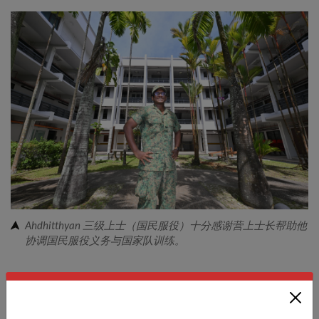
Ahdhitthyan 三级上士（国民服役）十分感谢营上士长帮助他
协调国民服役义务与国家队训练。
然而，令他惊喜的是，时任营上士长 Eugene Wong 二级准
尉十分支持他的体育事业，并寻求批准他在全职国民服役期
间继续训练和参赛。