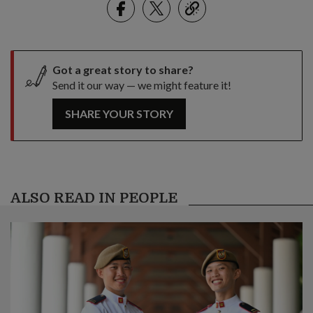
link
Got a great story to share?
Send it our way — we might feature it!
SHARE YOUR STORY
ALSO READ IN PEOPLE