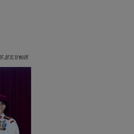
苏.瑟瓦甘帕西