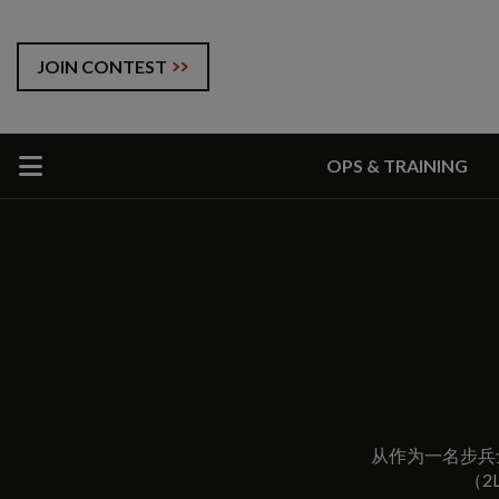
JOIN CONTEST
OPS & TRAINING
从作为一名步兵
（2L