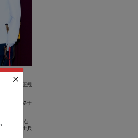
誉之剑。
为国效力的正规
的这一愿望终于
a）还加班加点
n
挥官，他的士兵