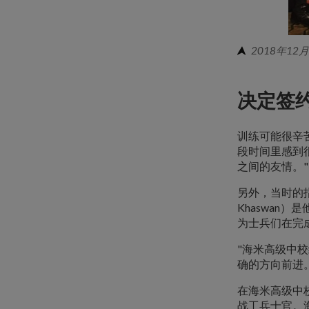
2018年
决定签
训练可能很辛
段时间里感到
之间的友情。"
另外，当时的指挥官
Khaswan）
为士兵们在完
"海米高级中
确的方向前进
在海米高级中
战工兵士官。