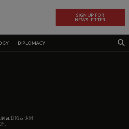
SIGN UP FOR
NEWSLETTER
Sear
OGY
DIPLOMACY
.瑟瓦甘帕西少尉
同寻常。