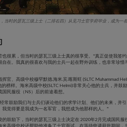
12月，当时的瑟瓦三级上士（二排右四）从见习士官学府毕业，成为一
约
苦也很累，但当时的瑟瓦三级上士真的很享受。"真正促使我签
很自在。我真的很喜欢与我的士兵一起在野外训练，也非常珍惜
、高级中校穆罕默德.海米.宾.喀斯旺 (SLTC Muhammad Helmi
是他的榜样。海米高级中校(SLTC Helmi)非常关心他的士兵，并
成国民服役（NS）后的前途着想。
校经常鼓励我们与士兵们谈论他们的求学计划、他们的未来，并
。我觉得要是我成为一名军官，我想成为他那样的人。"
校的鼓励下，当时的瑟瓦三级上士决定在 2020年2月完成国民服
海米高级中校还帮助他准备了士官面试。在等待申请获批期间，