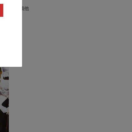
—他成功带领他