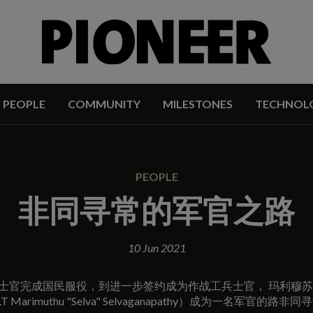
PEOPLE
COMMUNITY
MILESTONES
TECHNOL
PEOPLE
非同寻常的军官之路
10 Jun 2021
士官完成国民服役，到进一步签约成为作战工兵士官， 玛利穆苏
T Marimuthu "Selva" Selvaganapathy）成为一名军官的路非