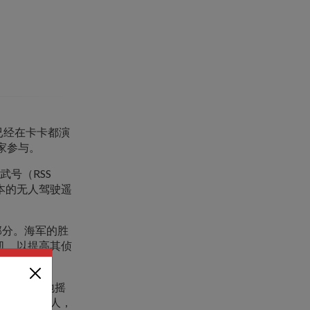
已经在卡卡都演
家参与。
武号（RSS
基本的无人驾驶遥
部分。海军的胜
察机，以提高其侦
艇左右不停地摇
就去帮助别人，