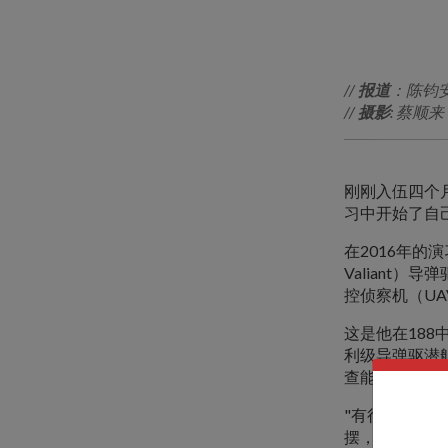
//
报道
：陈钧
//
摄影
: 蔡顺来
刚刚入伍四个月
习中开始了自
在2016年的
Valiant
控侦察机（U
这是他在18
利级导弹驱潜舰
查能力。
"有很多次当
摆，使得设置