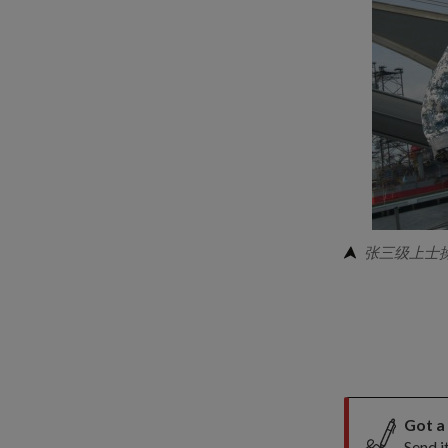
张三级上士操
Got a
Send i