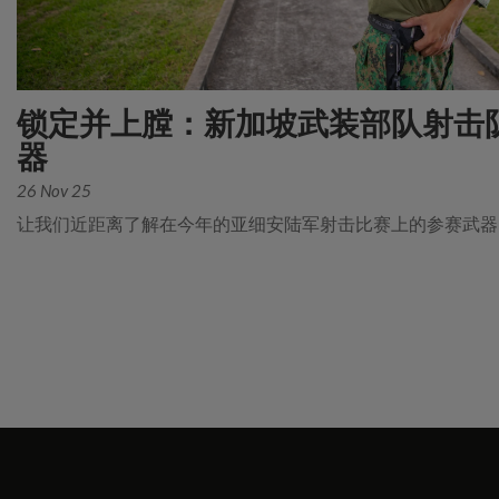
锁定并上膛：新加坡武装部队射击
器
26 Nov 25
让我们近距离了解在今年的亚细安陆军射击比赛上的参赛武