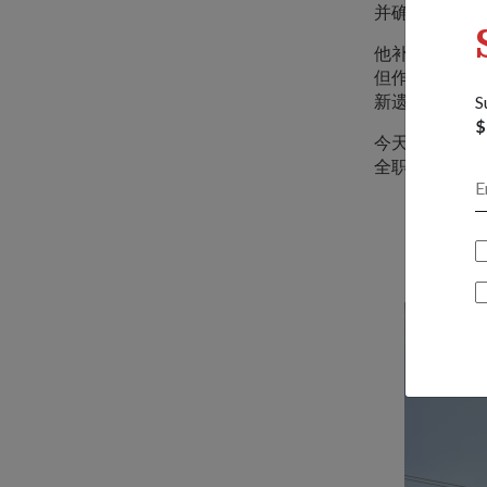
并确保每个人
他补充说："
但作为先驱的
新遗产的成功
S
$
今天，张三级
全职国民服役