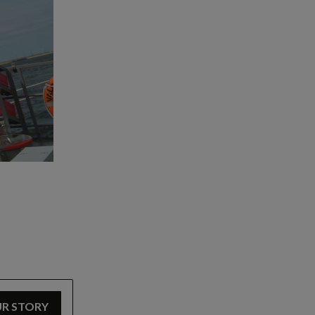
。
UR STORY