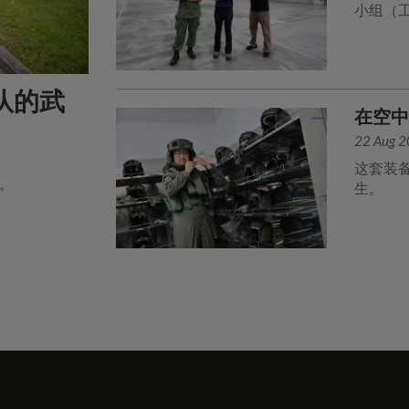
小组（
队的武
在空
22 Aug 
这套装
器。
生。