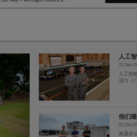
人工
12 Nov 
人工智
演习（C
他们
01 Oct 
将愿景化