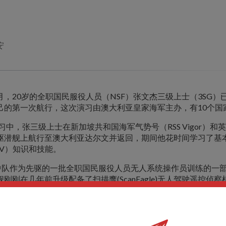
安
，20岁的全职国民服役人员（NSF）张文杰三级上士（3SG）
己的第一次航行，这次演习由澳大利亚皇家海军主办，有10个国
演习中，张三级上士在新加坡共和国海军气势号（RSS Vigor）和英
）导弹驱潜舰上航行至澳大利亚达尔文并返回，期间他花时间学习了
AV）知识和技能。
8中队作为先驱的一批全职国民服役人员无人系统操作员训练的一
刚刚在几年前升级配备了扫描鹰(ScanEagle)无人驾驶遥控侦
我们在后甲板上设置无人机时，海洋变得波涛汹涌。这造成了舰
过程更加艰难。最终，我们通过互相帮助，当完成自己的任务后