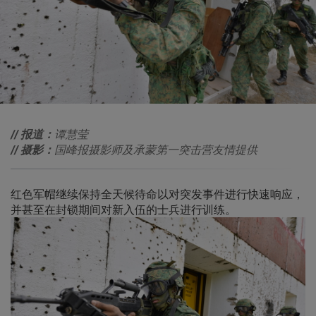
// 报道：
谭慧莹
// 摄影：
国峰报摄影师及承蒙第一突击营友情提供
红色军帽继续保持全天候待命以对突发事件进行快速响应，
并甚至在封锁期间对新入伍的士兵进行训练。