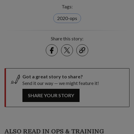
Tags:
2020-ops
Share this story:
Facebook
Twitter
link
Got a great story to share?
Send it our way — we might feature it!
SHARE YOUR STORY
ALSO READ IN OPS & TRAINING