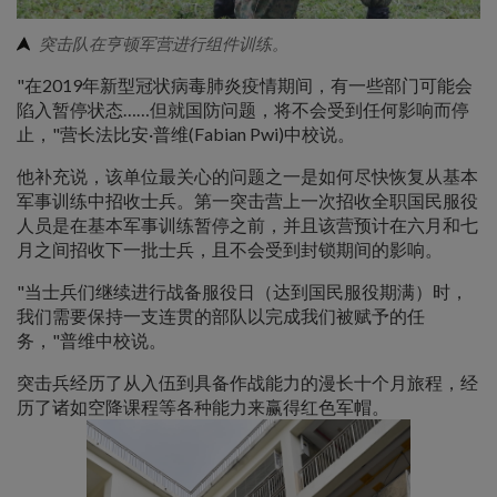
突击队在亨顿军营进行组件训练。
"在2019年新型冠状病毒肺炎疫情期间，有一些部门可能会
陷入暂停状态……但就国防问题，将不会受到任何影响而停
止，"营长法比安·普维(Fabian Pwi)中校说。
他补充说，该单位最关心的问题之一是如何尽快恢复从基本
军事训练中招收士兵。第一突击营上一次招收全职国民服役
人员是在基本军事训练暂停之前，并且该营预计在六月和七
月之间招收下一批士兵，且不会受到封锁期间的影响。
"当士兵们继续进行战备服役日（达到国民服役期满）时，
我们需要保持一支连贯的部队以完成我们被赋予的任
务，"普维中校说。
突击兵经历了从入伍到具备作战能力的漫长十个月旅程，经
历了诸如空降课程等各种能力来赢得红色军帽。