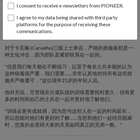
I consent to receive e-newsletters from PIONEER.
I agree to my data being shared with third party
platforms for the purpose of receiving these
分遣队司令卡瓦略 (Carvalho)三级上士说，他和士兵们已经习
communications.
惯了安全措施的实践，并将其作为日常工作的一部分。
对于卡瓦略 (Carvalho)三级上士来说，严格的措施最初是一
种文化冲击，因为部队是紧密联系在一起的。
"但是我们每天都在不断练习，以至于每名士兵本能的认为
这种病毒很严重，我们需要……非常认真地对待所有这些措
施并严格遵守，"这位现年21岁的年轻人说。
他补充说，尽管现在分遣队级的训练需要耗时更久，但有更
多的时间和自己的士兵在一起并更好地了解他们。
"训练会更有成就感，因为您与这些人在一起的时间延长，
所以您能对他们有更好的了解……当您和他们一起经历困难
时，您真的会觉得大家的关系如同真正的兄弟一般。"