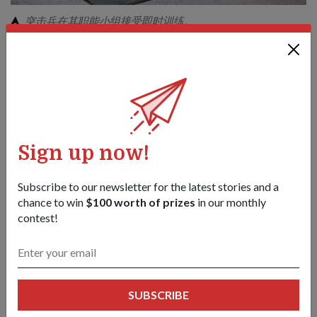
突击兵在其职能小组接受即时训练。
由于采取了这些措施，军队在营地停留的时间较以往更长。
分遣队司令瓦拉达拉詹 拉姆库马尔 骆汉 (Varatharajan
Ramkumar Rohan)三级上士表示，他还有额外的职责确保安
全措施得以遵守。
"我确保属下的士兵总是士气高涨，他们的状态都很不错。
（并且）我还要确保每名士兵都遵守新的安全措施，"这位
Sign up now!
现年22岁的年轻人说。
Subscribe to our newsletter for the latest stories and a
chance to win
$100 worth of prizes
in our monthly
contest!
SUBSCRIBE