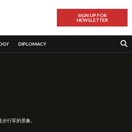
SIGN UP FOR
NEWSLETTER
Sear
OGY
DIPLOMACY
徒步行军的景象。