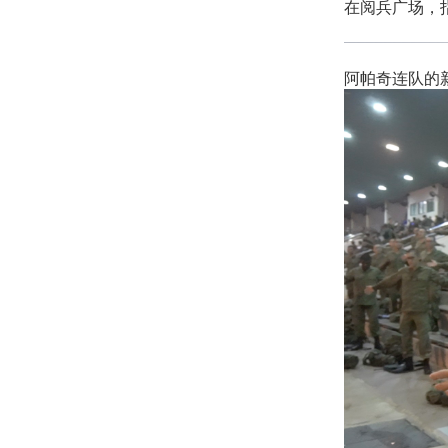
在阅兵广场，
阿帕奇连队的