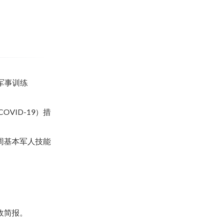
军事训练
VID-19）措
周基本军人技能
政简报。