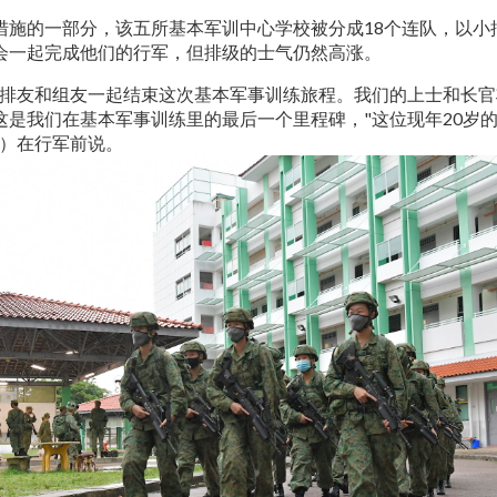
措施的一部分，该五所基本军训中心学校被分成18个连队，以小
会一起完成他们的行军，但排级的士气仍然高涨。
和排友和组友一起结束这次基本军事训练旅程。我们的上士和长
这是我们在基本军事训练里的最后一个里程碑，"这位现年20岁的
Raaj）在行军前说。