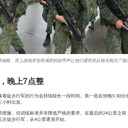
莱福枪、背上战地背包和满腔的欢呼声让他们通宵的从德光阅兵广场
日，晚上7点整
味着徒步行军的行为会持续较长一段时间。第一批在傍晚5:30分
三小时出发。
些措施，但训练标准并非降低严格的要求。在最后的24公里之前
五次徒步行军，从4公里逐渐开始。