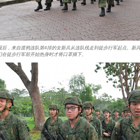
报后，来自渡鸦连队第4排的女新兵从连队线走到徒步行军起点。新
们在徒步行军前开始热身时才将口罩摘下。