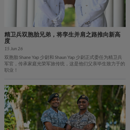
精卫兵双胞胎兄弟，将孪生并肩之路推向新高
度
15 Jun 26
双胞胎 Shane Yap 少尉和 Shaun Yap 少尉正式委任为精卫兵
军官，传承家庭光荣军旅传统，这是他们父亲毕生致力于的
职业！