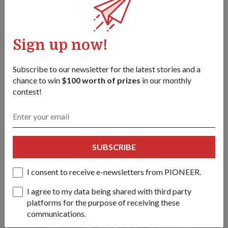
他说，"一旦我完成了必要的陆军训练，我就可以一边参加
田径训练，一边兼顾医务工作，"他又补充道，国防部还允
许他休假去海外比赛。
Sign up now!
他十分感激第一突击营（1 CDO）和军事医学研究所的医务
人员在他外出参加比赛时代行他的职责。 "我特别感谢我一
起服役同事们的团队合作精神和给我的支持。"
Subscribe to our newsletter for the latest stories and a
chance to win
$100 worth of prizes
in our monthly
contest!
5. 他想继续为新加坡挣得更多荣誉
在今年 6 月下旬完成全职国民服役后，洪上尉（医生） 将到
国大医院工作。他还将继续他的田径训练，目标是参加
SUBSCRIBE
2023年东运会和下一届亚运会。
I consent to receive e-newsletters from PIONEER.
I agree to my data being shared with third party
platforms for the purpose of receiving these
communications.