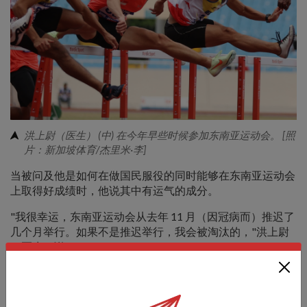
洪上尉（医生） (中) 在今年早些时候参加东南亚运动会。 [照
片：新加坡体育/杰里米·李]
当被问及他是如何在做国民服役的同时能够在东南亚运动会
上取得好成绩时，他说其中有运气的成分。
"我很幸运，东南亚运动会从去年 11 月（因冠病而）推迟了
几个月举行。如果不是推迟举行，我会被淘汰的，"洪上尉
（医生）说。
去年的大部分时间里，他都在接受医疗见习军官和突击队训
练。