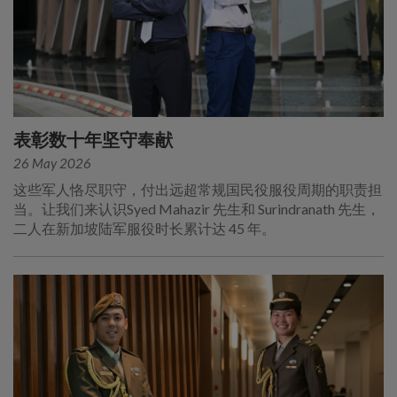
表彰数十年坚守奉献
26 May 2026
这些军人恪尽职守，付出远超常规国民役服役周期的职责担
当。让我们来认识Syed Mahazir 先生和 Surindranath 先生，
二人在新加坡陆军服役时长累计达 45 年。