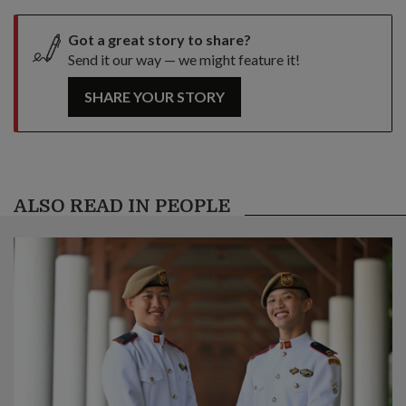
Got a great story to share?
Send it our way — we might feature it!
SHARE YOUR STORY
ALSO READ IN PEOPLE