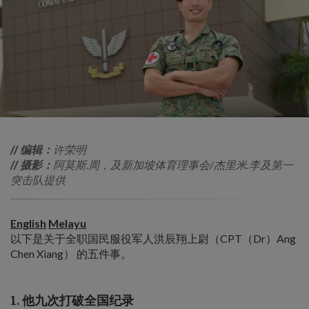
// 编辑：
许荣明
// 摄影：
阿莫斯.周，及新加坡体育理事会/杰里米.李及第一
突击队提供
English
Melayu
以下是关于全职国民服役军人洪辰翔上尉（CPT（Dr）Ang
Chen Xiang） 的五件事。
1. 他九次打破全国纪录