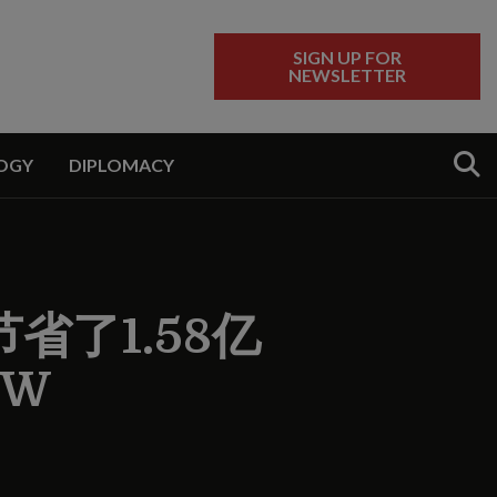
SIGN UP FOR
NEWSLETTER
Sear
OGY
DIPLOMACY
了1.58亿
OW