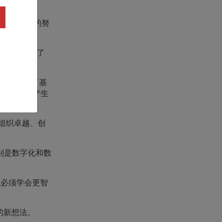
人员。他们的努
得到了认可。
可。它获得了
景，并实现了基
 空中武力产生
组织卓越、创
别是数字化和数
们必须学会更智
的新想法。