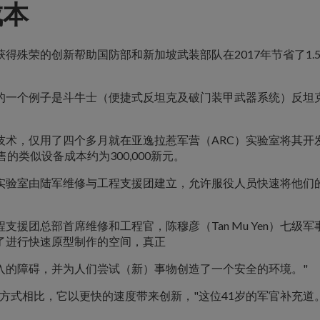
成本
得殊荣的创新帮助国防部和新加坡武装部队在2017年节省了1.
的一个例子是斗牛士（便捷式反坦克及破门装甲武器系统）反坦
技术，仅用了四个多月就在亚逸拉惹军营（ARC）实验室将其开
售的类似设备成本约为300,000新元。
实验室由陆军维修与工程支援团建立，允许服役人员快速将他们
支援团总部首席维修和工程官，陈穆彦（Tan Mu Yen）七级军
了进行快速原型制作的空间，真正
入的障碍，并为人们尝试（新）事物创造了一个安全的环境。"
购方式相比，它以更快的速度带来创新，"这位41岁的军官补充道