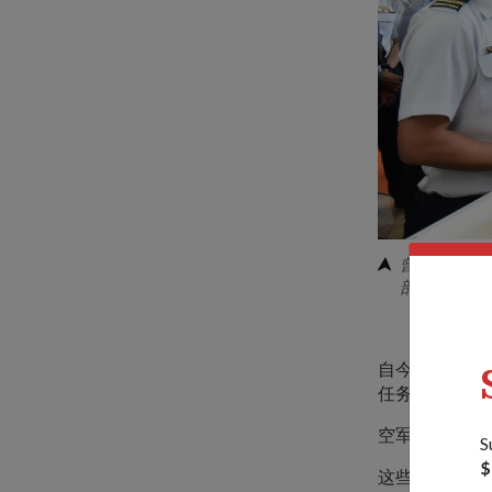
曾四级军事
部高级政务
自今年年初以来
任务目前是通
空军还一直在
S
$
这些都是新加