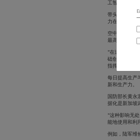
工智能等新技
带头进行这些
力在10月4日
空中武力产生
最高奖项 - 
"在过去的一
础创新，这些
指挥司令部指挥官
每日提高生产
新和生产力。
国防部长黄永
据化是新加坡
"这种影响无处
能地使用和利
例如，陆军维