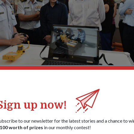
专才（左）向黄博士（最右）解释了校准F-15SG导航罗盘的新方法
部长孟理齐博士（右二）和空军总长陈尉民少将。
1
/
5
，新加坡共和国空军（RSAF）一直在测试使用无人机检查跑道的
Sign up now!
过地勤人员目视检查完成的。
试验飞机维护的自动化，以及用于飞行前和飞行后飞机检查的感
ubscribe to our newsletter for the latest stories and a chance to wi
100 worth of prizes
in our monthly contest!
坡共和国空军努力实现其智能空军基地愿景的一部分，这通过利