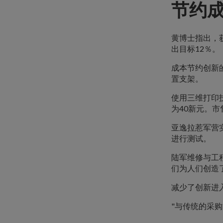
节约
黄博士指出，获
出目标12％。
成本节约创新
置支架。
使用三维打印
为40新元。市
亚逸拉惹军营
进行测试。
陆军维修与工程
们为人们创造
减少了创新进
"与传统的采