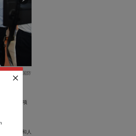
。在场的还有国防
黄博士（右）向顏准将颁发国防部长奖。
损坏 - 这项
应器。
n
用数据分析和人