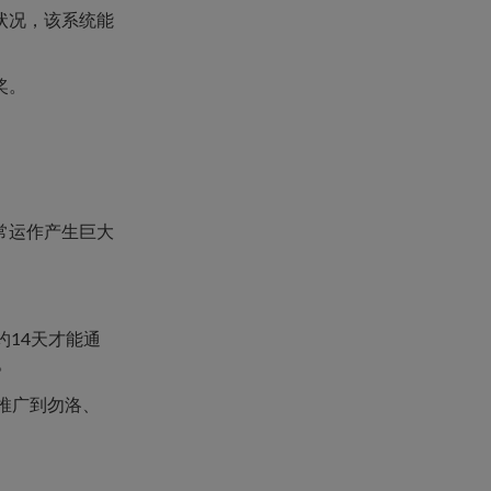
状况，该系统能
奖。
常运作产生巨大
约14天才能通
。
期推广到勿洛、