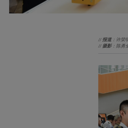
//
报道
：许荣
//
摄影
：陈勇