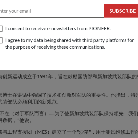
术来减少人力需求。
SUBSCRIBE
概念和原型测试的是来自空中武力产生指挥司令部（APGC）的
在南洋理工学院举办的每日提高生产与创新（PRIDE）研讨会上
I consent to receive e-newsletters from PIONEER.
指挥司令部是67位获奖者之一，他们的杰出和创新项目得到了认
国防部长奖（MDA），并获得了国防部长（创新）奖。
I agree to my data being shared with third party platforms for
the purpose of receiving these communications.
年里，空中武力产生指挥司令部成功地推动了智能空军基地的愿
创新对于我们准备好在未来以更精简的人员开展工作非常重要，"
顏霄煌(Gan Siow Huang)准将（BG）说。
与创新运动成立于1981年，旨在鼓励国防部和新加坡武装部队的
宏博士在讲话中强调了技术和创新对军队的重要性。他指出，特
武装部队必须利用的新规范。
不在（对于军队而言）......为了使新加坡武装部队保持领先，我
用数据，"他说。
修与工程支援团（MES）建立了一个"沙箱"，用于测试维修工作