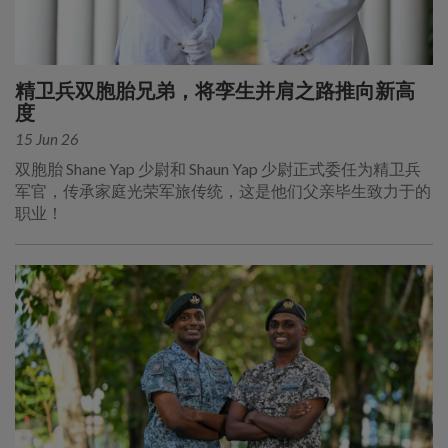
精卫兵双胞胎兄弟，将孪生并肩之路推向新高
度
15 Jun 26
双胞胎 Shane Yap 少尉和 Shaun Yap 少尉正式委任为精卫兵
军官，传承家庭光荣军旅传统，这是他们父亲毕生致力于的
职业！