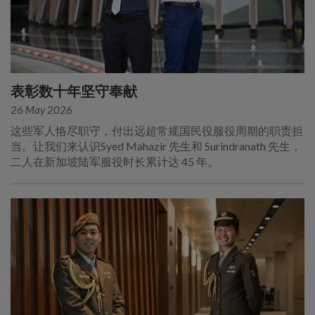
表彰数十年坚守奉献
26 May 2026
这些军人恪尽职守，付出远超常规国民役服役周期的职责担
当。让我们来认识Syed Mahazir 先生和 Surindranath 先生，
二人在新加坡陆军服役时长累计达 45 年。