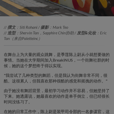
//
撰文
：Siti Rohani /
摄影
：Mark Teo
//
造型
：Shervin Tan，Sapphire Chin协助 /
发型&化妆
：Eric
Tan（来自Paletteinc）
在舞台上为大量的观众跳舞，是季莲陈上尉从小就想要做的
事情。当她在大学期间加入BreakiNUS，一个街舞社群的时
候，她的这个梦想终于得以实现。
"我尝试了几种类型的舞蹈，但是我认为街舞非常不同，很
酷。这很累人，但我喜欢那种很酷的感觉和摇拽的动作。"
由于她没有舞蹈背景，最初学习动作并不容易，但她坚持了
下来。她透露说，她最喜欢的动作是单手倒立，但已经很长
时间没练习了。
在她的日常工作中，陈上尉是装甲司令部的一名参谋官，这