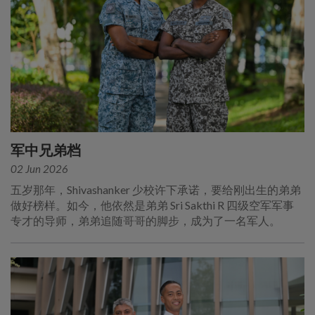
军中兄弟档
02 Jun 2026
五岁那年，Shivashanker 少校许下承诺，要给刚出生的弟弟
做好榜样。如今，他依然是弟弟 Sri Sakthi R 四级空军军事
专才的导师，弟弟追随哥哥的脚步，成为了一名军人。