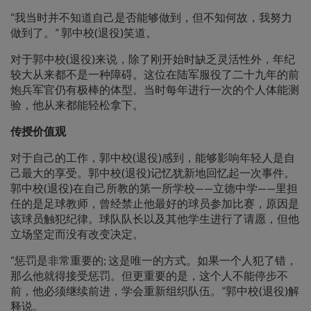
“我当时并不知道自己是否能够做到，但不知何故，我努力
做到了。” 郭中校(退役)笑道。
对于郭中校(退役)来说，除了刚开始时缺乏灵活性外，年纪
较大从来都不是一种障碍。这位在陆军服役了二十九年的前
炮兵军官仍有极棒的体型。当时每年进行一次的个人体能测
验，他从来都能轻松拿下。
传授价值观
对于自己的工作，郭中校(退役)感到，能够影响年轻人是自
己最大的享受。郭中校(退役)记忆犹新地回忆起一次事件。
郭中校(退役)在自己所教的第一所学校——立德中学——里担
任的是足球教师，曾经禁止他最好的球员参加比赛，原因是
该球员触犯纪律。球队队长以及其他学生进行了请愿，但他
立场坚定而没有改变决定。
“惩罚是非常重要的; 这是唯一的方式。如果一个人犯了错，
那么他就得接受惩罚。但更重要的是，这个人不能停步不
前，他必须继续前进，学会重新组织队伍。”郭中校(退役)解
释说。