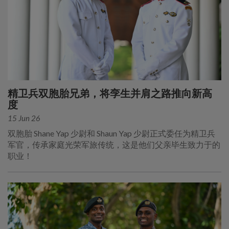
精卫兵双胞胎兄弟，将孪生并肩之路推向新高
度
15 Jun 26
双胞胎 Shane Yap 少尉和 Shaun Yap 少尉正式委任为精卫兵
军官，传承家庭光荣军旅传统，这是他们父亲毕生致力于的
职业！