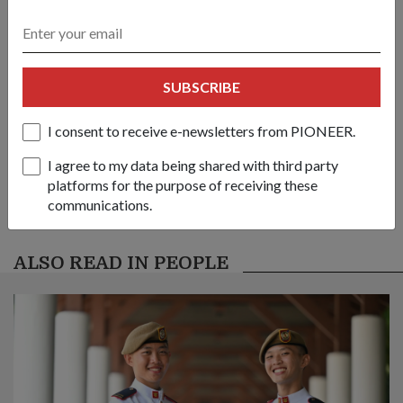
Facebook
Twitter
link
SUBSCRIBE
Got a great story to share?
Send it our way — we might feature it!
I consent to receive e-newsletters from PIONEER.
SHARE YOUR STORY
I agree to my data being shared with third party
platforms for the purpose of receiving these
communications.
ALSO READ IN PEOPLE