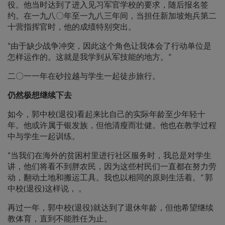
役。他当时达到了进入见习军官学校的要求，随后报名签
约。在一九八〇年至一九八三年间，当担任新加坡炮兵第二
十营指挥官时，他的成绩特别突出。
“由于缺少战争冲突，因此这个角色让我体会了行动单位是
怎样运作的。这就是我学到从军技能的地方。”
二〇一一年在砂拉越与学生一起徒步旅行。
仍然极想继续下去
如今，郭中校(退役)看起来比自己的实际年龄至少年轻十
年。他或许属于银发族，但他清瘦而壮健。他也在教学过程
中与学生一起训练。
“当我们在海外的贫困村里进行社区服务时，我总是对学生
讲，他们将看不到胖农民，因为这些村民们一直都在努力劳
动，翻动土地和搬运工具。我也以相同的原则生活着。” 郭
中校(退役)这样说， 。
再过一年，郭中校(退役)就达到了退休年龄，但他希望继续
教体育，直到不能胜任为止。